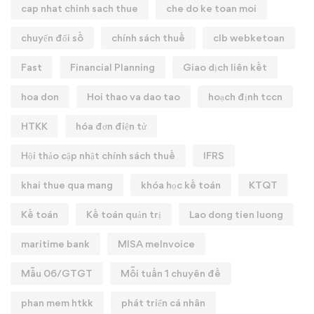
cap nhat chinh sach thue
che do ke toan moi
chuyển đổi số
chính sách thuế
clb webketoan
Fast
Financial Planning
Giao dịch liên kết
hoa don
Hoi thao va dao tao
hoạch định tccn
HTKK
hóa đơn điện tử
Hội thảo cập nhật chính sách thuế
IFRS
khai thue qua mang
khóa học kế toán
KTQT
Kế toán
Kế toán quản trị
Lao dong tien luong
maritime bank
MISA meInvoice
Mẫu 06/GTGT
Mỗi tuần 1 chuyên đề
phan mem htkk
phát triển cá nhân