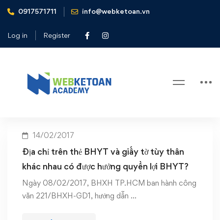
0917571711
info@webketoan.vn
Home
Địa chỉ trên thẻ BHYT khác trên giấy tờ tùy thân
Log in
Register
Tag: Địa chỉ trên thẻ BHYT khác
trên giấy tờ tùy thân
14/02/2017
Địa chỉ trên thẻ BHYT và giấy tờ tùy thân
khác nhau có được hưởng quyền lợi BHYT?
Ngày 08/02/2017, BHXH TP.HCM ban hành công
văn 221/BHXH-GD1, hướng dẫn …