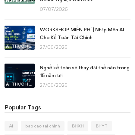
NGHIỆP VỤ KẾ TOÁN & THUẾ
07/07/2026
WORKSHOP MIỄN PHÍ | Nhập Môn AI
Cho Kế Toán Tài Chính
AI THỰC HÀNH
27/06/2026
Nghề kế toán sẽ thay đổi thế nào trong
15 năm tới
AI THỰC HÀNH
27/06/2026
Popular Tags
AI
bao cao tai chinh
BHXH
BHYT