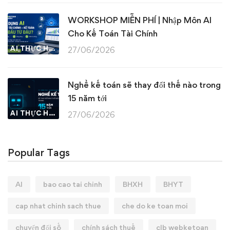
WORKSHOP MIỄN PHÍ | Nhập Môn AI
Cho Kế Toán Tài Chính
AI THỰC HÀNH
27/06/2026
Nghề kế toán sẽ thay đổi thế nào trong
15 năm tới
AI THỰC HÀNH
27/06/2026
Popular Tags
AI
bao cao tai chinh
BHXH
BHYT
cap nhat chinh sach thue
che do ke toan moi
chuyển đổi số
chính sách thuế
clb webketoan