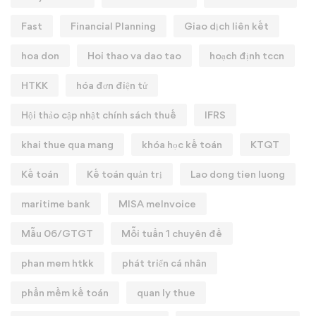
Fast
Financial Planning
Giao dịch liên kết
hoa don
Hoi thao va dao tao
hoạch định tccn
HTKK
hóa đơn điện tử
Hội thảo cập nhật chính sách thuế
IFRS
khai thue qua mang
khóa học kế toán
KTQT
Kế toán
Kế toán quản trị
Lao dong tien luong
maritime bank
MISA meInvoice
Mẫu 06/GTGT
Mỗi tuần 1 chuyên đề
phan mem htkk
phát triển cá nhân
phần mềm kế toán
quan ly thue