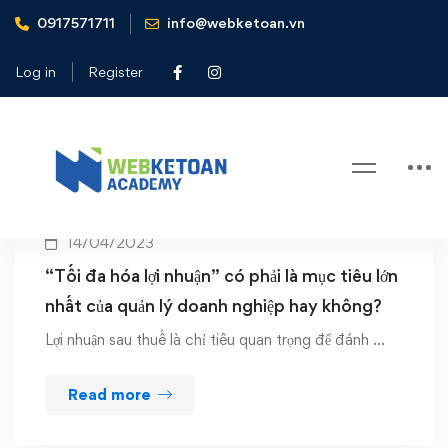
0917571711
info@webketoan.vn
Home
EPS
Log in
Register
Tag: EPS
14/04/2023
“Tối đa hóa lợi nhuận” có phải là mục tiêu lớn
nhất của quản lý doanh nghiệp hay không?
Lợi nhuận sau thuế là chỉ tiêu quan trọng để đánh …
Read more