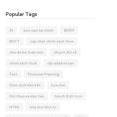
Popular Tags
AI
bao cao tai chinh
BHXH
BHYT
cap nhat chinh sach thue
che do ke toan moi
chuyển đổi số
chính sách thuế
clb webketoan
Fast
Financial Planning
Giao dịch liên kết
hoa don
Hoi thao va dao tao
hoạch định tccn
HTKK
hóa đơn điện tử