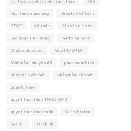
Hội thảo cập nhật chính sách thuế
IFRS
khai thue qua mang
khóa học kế toán
KTQT
Kế toán
Kế toán quản trị
Lao dong tien luong
maritime bank
MISA meInvoice
Mẫu 06/GTGT
Mỗi tuần 1 chuyên đề
phan mem htkk
phát triển cá nhân
phần mềm kế toán
quan ly thue
quyet toan thue TNCN 2012
quyet toan thue tndn
Quản lý rủi ro
Sửa đổi
tai chinh