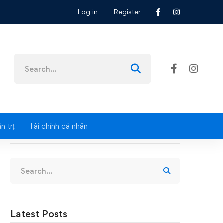
Log in
Register
Search
for:
n trị
Tài chính cá nhân
Search
Search
for:
Latest Posts