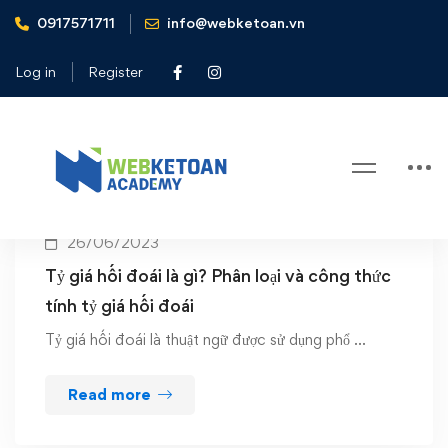
0917571711
info@webketoan.vn
Home
Exchange Rate
Log in
Register
Tag: Exchange Rate
26/06/2023
Tỷ giá hối đoái là gì? Phân loại và công thức
tính tỷ giá hối đoái
Tỷ giá hối đoái là thuật ngữ được sử dụng phổ …
Read more