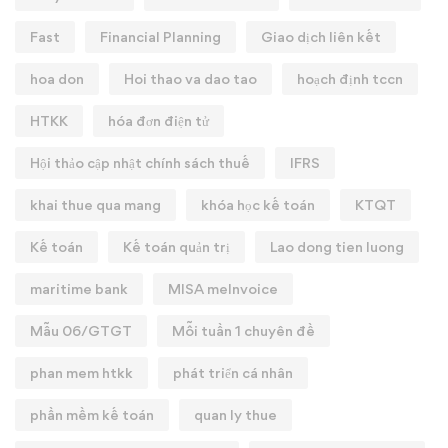
Fast
Financial Planning
Giao dịch liên kết
hoa don
Hoi thao va dao tao
hoạch định tccn
HTKK
hóa đơn điện tử
Hội thảo cập nhật chính sách thuế
IFRS
khai thue qua mang
khóa học kế toán
KTQT
Kế toán
Kế toán quản trị
Lao dong tien luong
maritime bank
MISA meInvoice
Mẫu 06/GTGT
Mỗi tuần 1 chuyên đề
phan mem htkk
phát triển cá nhân
phần mềm kế toán
quan ly thue