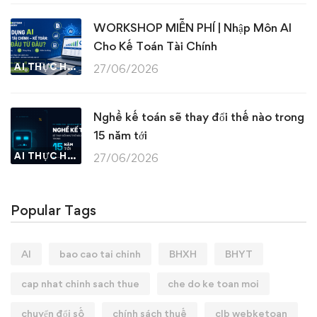
WORKSHOP MIỄN PHÍ | Nhập Môn AI
Cho Kế Toán Tài Chính
AI THỰC HÀNH
27/06/2026
Nghề kế toán sẽ thay đổi thế nào trong
15 năm tới
AI THỰC HÀNH
27/06/2026
Popular Tags
AI
bao cao tai chinh
BHXH
BHYT
cap nhat chinh sach thue
che do ke toan moi
chuyển đổi số
chính sách thuế
clb webketoan