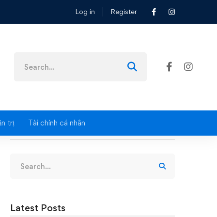
Log in
Register
phí
Search
for:
n trị
Tài chính cá nhân
Search
Search
for:
Latest Posts