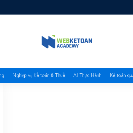
g: Fast đào tạo miễn 
ng
Nghiệp vụ Kế toán & Thuế
AI Thực Hành
Kế toán quả