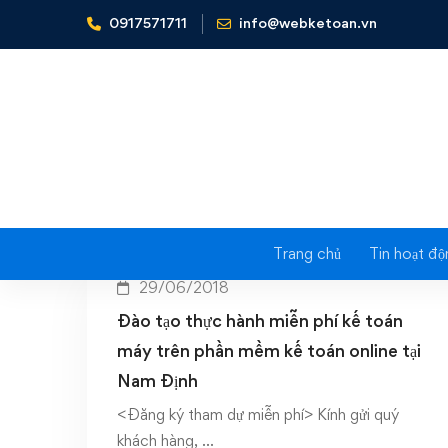
0917571711
info@webketoan.vn
Home
Fast đào tạo miễn phí
Ta
Trang chủ
Tin hoạt độ
29/06/2018
Đào tạo thực hành miễn phí kế toán
máy trên phần mềm kế toán online tại
Nam Định
<Đăng ký tham dự miễn phí> Kính gửi quý
khách hàng, …