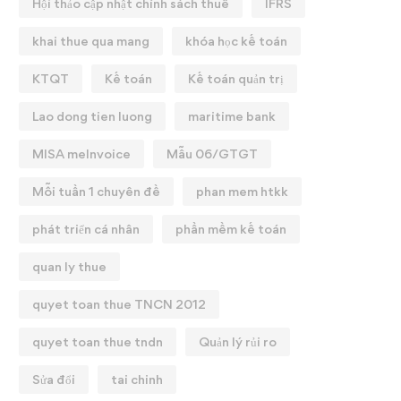
Hội thảo cập nhật chính sách thuế
IFRS
khai thue qua mang
khóa học kế toán
KTQT
Kế toán
Kế toán quản trị
Lao dong tien luong
maritime bank
MISA meInvoice
Mẫu 06/GTGT
Mỗi tuần 1 chuyên đề
phan mem htkk
phát triển cá nhân
phần mềm kế toán
quan ly thue
quyet toan thue TNCN 2012
quyet toan thue tndn
Quản lý rủi ro
Sửa đổi
tai chinh