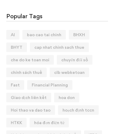
Popular Tags
AI
bao cao tai chinh
BHXH
BHYT
cap nhat chinh sach thue
che do ke toan moi
chuyển đổi số
chính sách thuế
clb webketoan
Fast
Financial Planning
Giao dịch liên kết
hoa don
Hoi thao va dao tao
hoạch định tccn
HTKK
hóa đơn điện tử