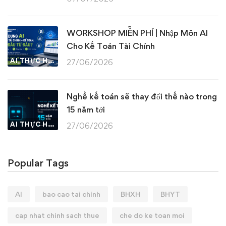
WORKSHOP MIỄN PHÍ | Nhập Môn AI
Cho Kế Toán Tài Chính
AI THỰC HÀNH
27/06/2026
Nghề kế toán sẽ thay đổi thế nào trong
15 năm tới
AI THỰC HÀNH
27/06/2026
Popular Tags
AI
bao cao tai chinh
BHXH
BHYT
cap nhat chinh sach thue
che do ke toan moi