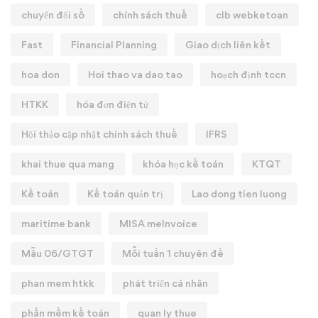
chuyển đổi số
chính sách thuế
clb webketoan
Fast
Financial Planning
Giao dịch liên kết
hoa don
Hoi thao va dao tao
hoạch định tccn
HTKK
hóa đơn điện tử
Hội thảo cập nhật chính sách thuế
IFRS
khai thue qua mang
khóa học kế toán
KTQT
Kế toán
Kế toán quản trị
Lao dong tien luong
maritime bank
MISA meInvoice
Mẫu 06/GTGT
Mỗi tuần 1 chuyên đề
phan mem htkk
phát triển cá nhân
phần mềm kế toán
quan ly thue