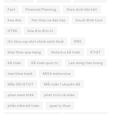
Fast
Financial Planning
Giao dịch liên kết
hoa don
Hoi thao va dao tao
hoạch định tccn
HTKK
hóa đơn điện tử
Hội thảo cập nhật chính sách thuế
IFRS
khai thue qua mang
khóa học kế toán
KTQT
Kế toán
Kế toán quản trị
Lao dong tien luong
maritime bank
MISA meInvoice
Mẫu 06/GTGT
Mỗi tuần 1 chuyên đề
phan mem htkk
phát triển cá nhân
phần mềm kế toán
quan ly thue