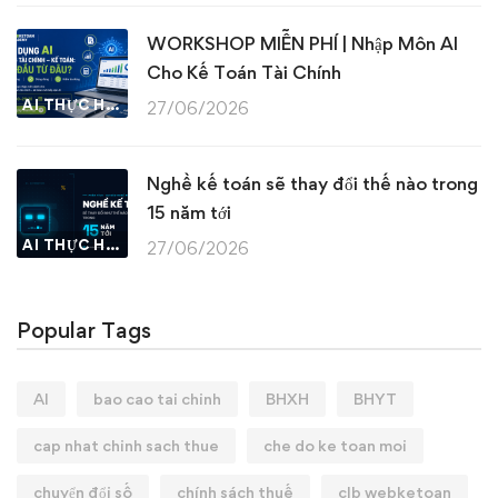
WORKSHOP MIỄN PHÍ | Nhập Môn AI
Cho Kế Toán Tài Chính
AI THỰC HÀNH
27/06/2026
Nghề kế toán sẽ thay đổi thế nào trong
15 năm tới
AI THỰC HÀNH
27/06/2026
Popular Tags
AI
bao cao tai chinh
BHXH
BHYT
cap nhat chinh sach thue
che do ke toan moi
chuyển đổi số
chính sách thuế
clb webketoan