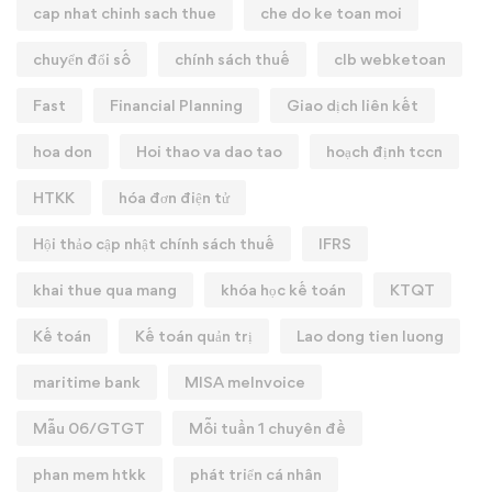
cap nhat chinh sach thue
che do ke toan moi
chuyển đổi số
chính sách thuế
clb webketoan
Fast
Financial Planning
Giao dịch liên kết
hoa don
Hoi thao va dao tao
hoạch định tccn
HTKK
hóa đơn điện tử
Hội thảo cập nhật chính sách thuế
IFRS
khai thue qua mang
khóa học kế toán
KTQT
Kế toán
Kế toán quản trị
Lao dong tien luong
maritime bank
MISA meInvoice
Mẫu 06/GTGT
Mỗi tuần 1 chuyên đề
phan mem htkk
phát triển cá nhân