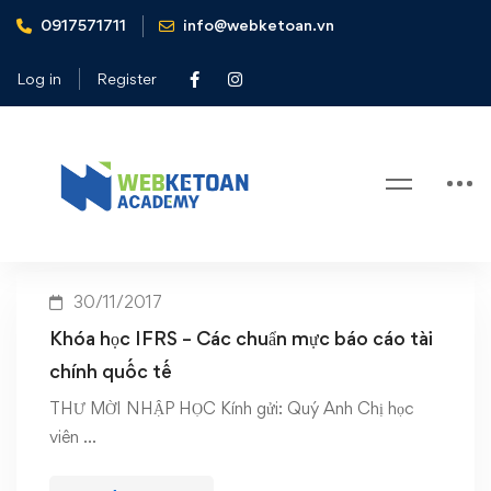
0917571711
info@webketoan.vn
Home
FRS - Các chuẩn mực báo cáo tài chính quốc tế
Log in
Register
Tag: FRS – Các chuẩn mực báo
cáo tài chính quốc tế
30/11/2017
Khóa học IFRS – Các chuẩn mực báo cáo tài
chính quốc tế
THƯ MỜI NHẬP HỌC Kính gửi: Quý Anh Chị học
viên …