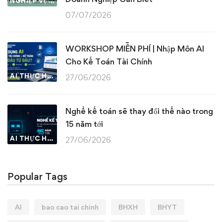
NGHIỆP VỤ KẾ TOÁN & THUẾ
07/07/2026
WORKSHOP MIỄN PHÍ | Nhập Môn AI
Cho Kế Toán Tài Chính
AI THỰC HÀNH
27/06/2026
Nghề kế toán sẽ thay đổi thế nào trong
15 năm tới
AI THỰC HÀNH
27/06/2026
Popular Tags
AI
bao cao tai chinh
BHXH
BHYT