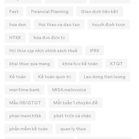
Fast
Financial Planning
Giao dịch liên kết
hoa don
Hoi thao va dao tao
hoạch định tccn
HTKK
hóa đơn điện tử
Hội thảo cập nhật chính sách thuế
IFRS
khai thue qua mang
khóa học kế toán
KTQT
Kế toán
Kế toán quản trị
Lao dong tien luong
maritime bank
MISA meInvoice
Mẫu 06/GTGT
Mỗi tuần 1 chuyên đề
phan mem htkk
phát triển cá nhân
phần mềm kế toán
quan ly thue