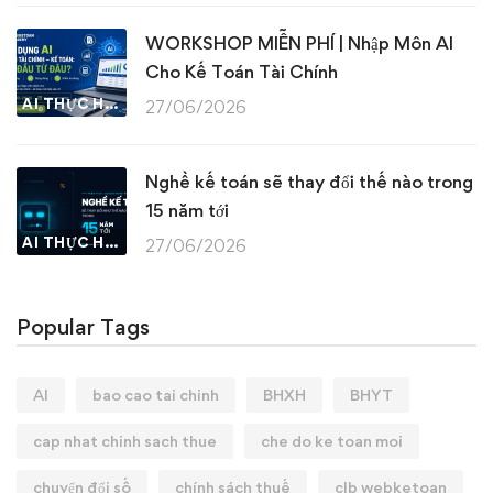
WORKSHOP MIỄN PHÍ | Nhập Môn AI
Cho Kế Toán Tài Chính
AI THỰC HÀNH
27/06/2026
Nghề kế toán sẽ thay đổi thế nào trong
15 năm tới
AI THỰC HÀNH
27/06/2026
Popular Tags
AI
bao cao tai chinh
BHXH
BHYT
cap nhat chinh sach thue
che do ke toan moi
chuyển đổi số
chính sách thuế
clb webketoan