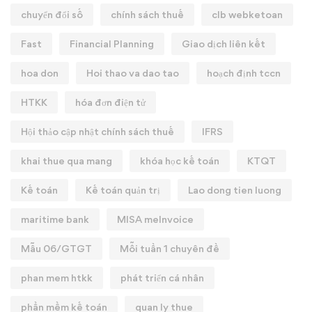
chuyển đổi số
chính sách thuế
clb webketoan
Fast
Financial Planning
Giao dịch liên kết
hoa don
Hoi thao va dao tao
hoạch định tccn
HTKK
hóa đơn điện tử
Hội thảo cập nhật chính sách thuế
IFRS
khai thue qua mang
khóa học kế toán
KTQT
Kế toán
Kế toán quản trị
Lao dong tien luong
maritime bank
MISA meInvoice
Mẫu 06/GTGT
Mỗi tuần 1 chuyên đề
phan mem htkk
phát triển cá nhân
phần mềm kế toán
quan ly thue