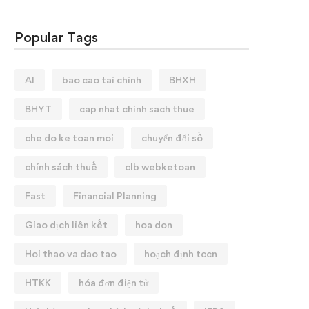
Popular Tags
AI
bao cao tai chinh
BHXH
BHYT
cap nhat chinh sach thue
che do ke toan moi
chuyển đổi số
chính sách thuế
clb webketoan
Fast
Financial Planning
Giao dịch liên kết
hoa don
Hoi thao va dao tao
hoạch định tccn
HTKK
hóa đơn điện tử