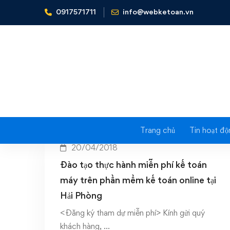
0917571711
info@webketoan.vn
Home
hải phòng
Trang chủ
Tin hoạt độ
20/04/2018
Đào tạo thực hành miễn phí kế toán
máy trên phần mềm kế toán online tại
Hải Phòng
<Đăng ký tham dự miễn phí> Kính gửi quý
khách hàng, …