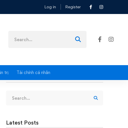
Log in
Register
Search
for:
n trị
Tài chính cá nhân
Search
Search
for:
Latest Posts