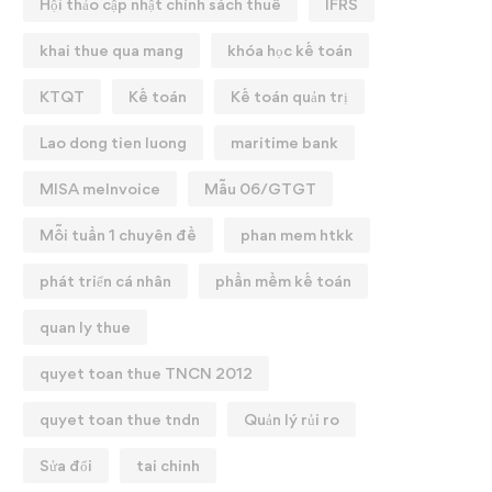
Hội thảo cập nhật chính sách thuế
IFRS
khai thue qua mang
khóa học kế toán
KTQT
Kế toán
Kế toán quản trị
Lao dong tien luong
maritime bank
MISA meInvoice
Mẫu 06/GTGT
Mỗi tuần 1 chuyên đề
phan mem htkk
phát triển cá nhân
phần mềm kế toán
quan ly thue
quyet toan thue TNCN 2012
quyet toan thue tndn
Quản lý rủi ro
Sửa đổi
tai chinh