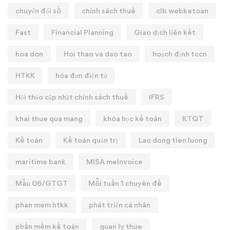
chuyển đổi số
chính sách thuế
clb webketoan
Fast
Financial Planning
Giao dịch liên kết
hoa don
Hoi thao va dao tao
hoạch định tccn
HTKK
hóa đơn điện tử
Hội thảo cập nhật chính sách thuế
IFRS
khai thue qua mang
khóa học kế toán
KTQT
Kế toán
Kế toán quản trị
Lao dong tien luong
maritime bank
MISA meInvoice
Mẫu 06/GTGT
Mỗi tuần 1 chuyên đề
phan mem htkk
phát triển cá nhân
phần mềm kế toán
quan ly thue