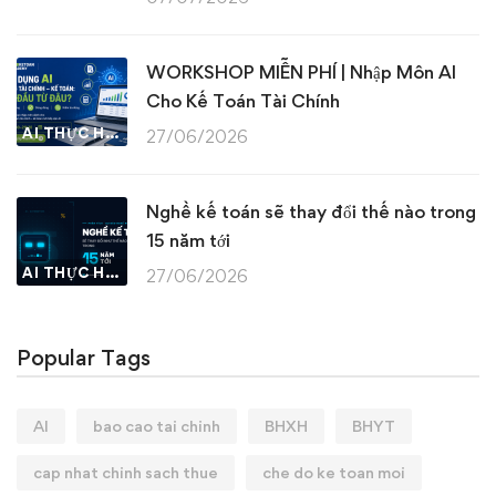
WORKSHOP MIỄN PHÍ | Nhập Môn AI
Cho Kế Toán Tài Chính
AI THỰC HÀNH
27/06/2026
Nghề kế toán sẽ thay đổi thế nào trong
15 năm tới
AI THỰC HÀNH
27/06/2026
Popular Tags
AI
bao cao tai chinh
BHXH
BHYT
cap nhat chinh sach thue
che do ke toan moi