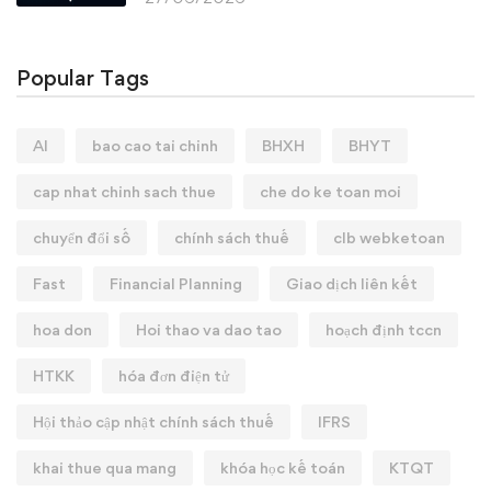
Popular Tags
AI
bao cao tai chinh
BHXH
BHYT
cap nhat chinh sach thue
che do ke toan moi
chuyển đổi số
chính sách thuế
clb webketoan
Fast
Financial Planning
Giao dịch liên kết
hoa don
Hoi thao va dao tao
hoạch định tccn
HTKK
hóa đơn điện tử
Hội thảo cập nhật chính sách thuế
IFRS
khai thue qua mang
khóa học kế toán
KTQT