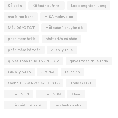
Kế toán
Kế toán quản trị
Lao dong tien luong
maritime bank
MISA meInvoice
Mẫu 06/GTGT
Mỗi tuần 1 chuyên đề
phan mem htkk
phát triển cá nhân
phần mềm kế toán
quan ly thue
quyet toan thue TNCN 2012
quyet toan thue tndn
Quản lý rủi ro
Sửa đổi
tai chinh
thong tu 200/2014/TT-BTC
Thue GTGT
Thue TNCN
Thue TNDN
Thuế
Thuế xuất nhập khẩu
tài chính cá nhân