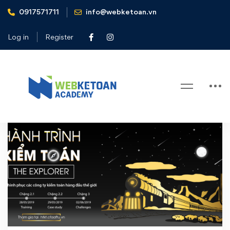
0917571711
info@webketoan.vn
Home
Hành trình kiểm toán
Log in
Register
Tag: Hành trình kiểm toán