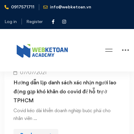
0917571711
info@webketoan.vn
Home
hỗ trợ người lao động
Log in
Register
Tag: hỗ trợ người lao động
07/07/2021
Hướng dẫn lập danh sách xác nhận người lao
động gặp khó khăn do covid để hỗ trợ ở
TPHCM
Covid kéo dài khiến doanh nghiệp buộc phải cho
nhân viên …