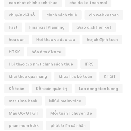
cap nhat chinh sach thue
che do ke toan moi
chuyển đổi số
chính sách thuế
clb webketoan
Fast
Financial Planning
Giao dịch liên kết
hoa don
Hoi thao va dao tao
hoạch định tccn
HTKK
hóa đơn điện tử
Hội thảo cập nhật chính sách thuế
IFRS
khai thue qua mang
khóa học kế toán
KTQT
Kế toán
Kế toán quản trị
Lao dong tien luong
maritime bank
MISA meInvoice
Mẫu 06/GTGT
Mỗi tuần 1 chuyên đề
phan mem htkk
phát triển cá nhân