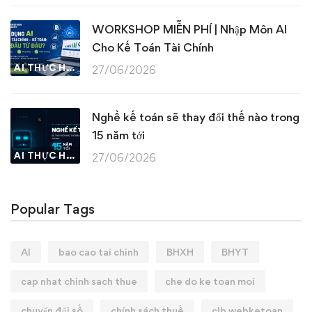
WORKSHOP MIỄN PHÍ | Nhập Môn AI
Cho Kế Toán Tài Chính
AI THỰC HÀNH
27/06/2026
Nghề kế toán sẽ thay đổi thế nào trong
15 năm tới
AI THỰC HÀNH
27/06/2026
Popular Tags
AI
bao cao tai chinh
BHXH
BHYT
cap nhat chinh sach thue
che do ke toan moi
chuyển đổi số
chính sách thuế
clb webketoan