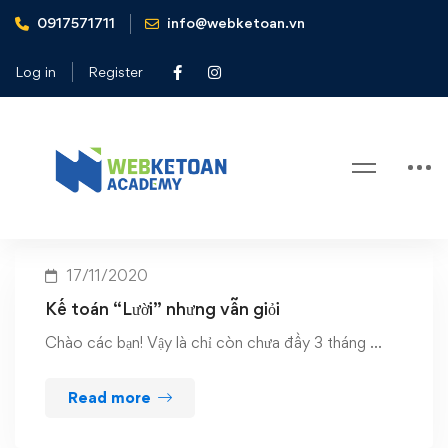
0917571711
info@webketoan.vn
Home
Hội thảo cập nhật chính sách thuế tháng 11/2020
Log in
Register
Tag: Hội thảo cập nhật chính sách
thuế tháng 11/2020
17/11/2020
Kế toán “Lười” nhưng vẫn giỏi
Chào các bạn! Vậy là chỉ còn chưa đầy 3 tháng …
Read more