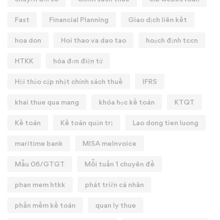
Fast
Financial Planning
Giao dịch liên kết
hoa don
Hoi thao va dao tao
hoạch định tccn
HTKK
hóa đơn điện tử
Hội thảo cập nhật chính sách thuế
IFRS
khai thue qua mang
khóa học kế toán
KTQT
Kế toán
Kế toán quản trị
Lao dong tien luong
maritime bank
MISA meInvoice
Mẫu 06/GTGT
Mỗi tuần 1 chuyên đề
phan mem htkk
phát triển cá nhân
phần mềm kế toán
quan ly thue