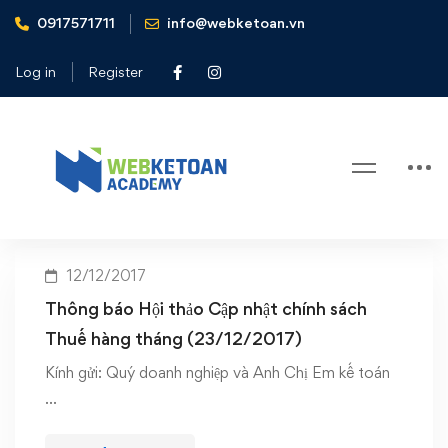
0917571711
info@webketoan.vn
Home
Hội thảo cập nhật chính sách Thuế Tháng 12/2017
Log in
Register
Tag: Hội thảo cập nhật chính sách
Thuế Tháng 12/2017
12/12/2017
Thông báo Hội thảo Cập nhật chính sách
Thuế hàng tháng (23/12/2017)
Kính gửi: Quý doanh nghiệp và Anh Chị Em kế toán
…