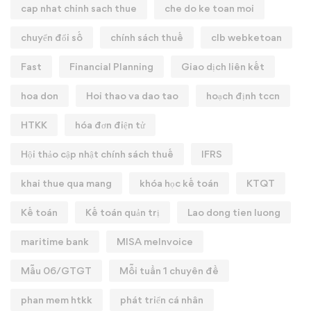
cap nhat chinh sach thue
che do ke toan moi
chuyển đổi số
chính sách thuế
clb webketoan
Fast
Financial Planning
Giao dịch liên kết
hoa don
Hoi thao va dao tao
hoạch định tccn
HTKK
hóa đơn điện tử
Hội thảo cập nhật chính sách thuế
IFRS
khai thue qua mang
khóa học kế toán
KTQT
Kế toán
Kế toán quản trị
Lao dong tien luong
maritime bank
MISA meInvoice
Mẫu 06/GTGT
Mỗi tuần 1 chuyên đề
phan mem htkk
phát triển cá nhân