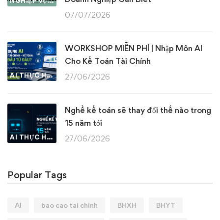
NGHIỆP VỤ KẾ TOÁN & THUẾ
07/07/2026
WORKSHOP MIỄN PHÍ | Nhập Môn AI
Cho Kế Toán Tài Chính
AI THỰC HÀNH
27/06/2026
Nghề kế toán sẽ thay đổi thế nào trong
15 năm tới
AI THỰC HÀNH
27/06/2026
Popular Tags
AI
bao cao tai chinh
BHXH
BHYT