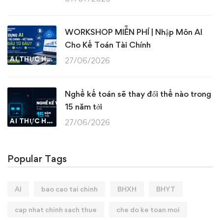
WORKSHOP MIỄN PHÍ | Nhập Môn AI
Cho Kế Toán Tài Chính
AI THỰC HÀNH
27/06/2026
Nghề kế toán sẽ thay đổi thế nào trong
15 năm tới
AI THỰC HÀNH
27/06/2026
Popular Tags
AI
bao cao tai chinh
BHXH
BHYT
cap nhat chinh sach thue
che do ke toan moi