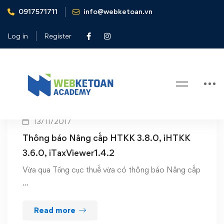
0917571711
info@webketoan.vn
Home
iTaxViewer1.4.2
Log in
Register
Tag: iTaxViewer1.4.2
13/11/2017
Thông báo Nâng cấp HTKK 3.8.0, iHTKK
3.6.0, iTaxViewer1.4.2
Vừa qua Tổng cục thuế vừa có thông báo Nâng cấp
…
Read more