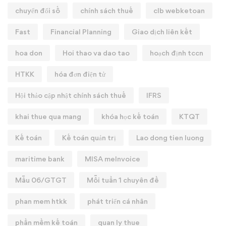
chuyển đổi số
chính sách thuế
clb webketoan
Fast
Financial Planning
Giao dịch liên kết
hoa don
Hoi thao va dao tao
hoạch định tccn
HTKK
hóa đơn điện tử
Hội thảo cập nhật chính sách thuế
IFRS
khai thue qua mang
khóa học kế toán
KTQT
Kế toán
Kế toán quản trị
Lao dong tien luong
maritime bank
MISA meInvoice
Mẫu 06/GTGT
Mỗi tuần 1 chuyên đề
phan mem htkk
phát triển cá nhân
phần mềm kế toán
quan ly thue