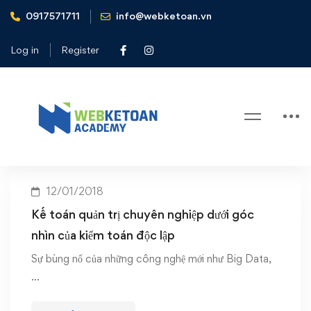
0917571711
info@webketoan.vn
Home
Kế toán quản trị chuyên nghiệp
Log in
Register
Tag: Kế toán quản trị chuyên
nghiệp
12/01/2018
Kế toán quản trị chuyên nghiệp dưới góc
nhìn của kiểm toán độc lập
Sự bùng nổ của những công nghệ mới như Big Data,
…