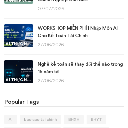
NGHIỆP VỤ KẾ TOÁN & THUẾ
07/07/2026
WORKSHOP MIỄN PHÍ | Nhập Môn AI
Cho Kế Toán Tài Chính
AI THỰC HÀNH
27/06/2026
Nghề kế toán sẽ thay đổi thế nào trong
15 năm tới
AI THỰC HÀNH
27/06/2026
Popular Tags
AI
bao cao tai chinh
BHXH
BHYT