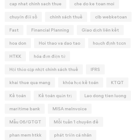
cap nhat chinh sach thue
che do ke toan moi
chuyển đổi số
chính sách thuế
clb webketoan
Fast
Financial Planning
Giao dịch liên kết
hoa don
Hoi thao va dao tao
hoạch định tccn
HTKK
hóa đơn điện tử
Hội thảo cập nhật chính sách thuế
IFRS
khai thue qua mang
khóa học kế toán
KTQT
Kế toán
Kế toán quản trị
Lao dong tien luong
maritime bank
MISA meInvoice
Mẫu 06/GTGT
Mỗi tuần 1 chuyên đề
phan mem htkk
phát triển cá nhân