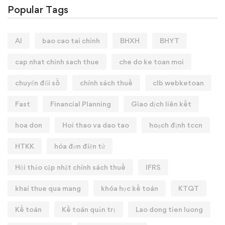
Popular Tags
AI
bao cao tai chinh
BHXH
BHYT
cap nhat chinh sach thue
che do ke toan moi
chuyển đổi số
chính sách thuế
clb webketoan
Fast
Financial Planning
Giao dịch liên kết
hoa don
Hoi thao va dao tao
hoạch định tccn
HTKK
hóa đơn điện tử
Hội thảo cập nhật chính sách thuế
IFRS
khai thue qua mang
khóa học kế toán
KTQT
Kế toán
Kế toán quản trị
Lao dong tien luong