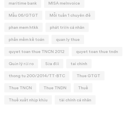
maritime bank
MISA meInvoice
Mẫu 06/GTGT
Mỗi tuần 1 chuyên đề
phan mem htkk
phát triển cá nhân
phần mềm kế toán
quan ly thue
quyet toan thue TNCN 2012
quyet toan thue tndn
Quản lý rủi ro
Sửa đổi
tai chinh
thong tu 200/2014/TT-BTC
Thue GTGT
Thue TNCN
Thue TNDN
Thuế
Thuế xuất nhập khẩu
tài chính cá nhân