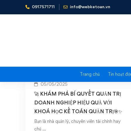
0917571711
info@webketoan.vn
Home
Khóa học kế toán quản trị
Tag
Trang chủ
Tin hoạt độ
05/05/2025
🚀 KHÁM PHÁ BÍ QUYẾT QUẢN TRỊ
DOANH NGHIỆP HIỆU QUẢ VỚI
KHOÁ HỌC KẾ TOÁN QUẢN TRỊ🎯✨
Bạn là nhà quản lý, chuyên viên tài chính hay
chủ …