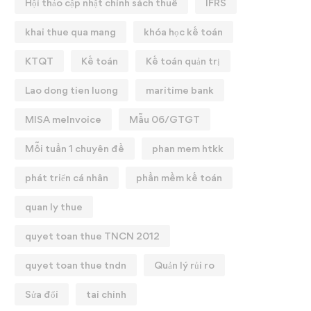
Hội thảo cập nhật chính sách thuế
IFRS
khai thue qua mang
khóa học kế toán
KTQT
Kế toán
Kế toán quản trị
Lao dong tien luong
maritime bank
MISA meInvoice
Mẫu 06/GTGT
Mỗi tuần 1 chuyên đề
phan mem htkk
phát triển cá nhân
phần mềm kế toán
quan ly thue
quyet toan thue TNCN 2012
quyet toan thue tndn
Quản lý rủi ro
Sửa đổi
tai chinh