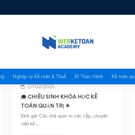
: Khóa học kế toán quản
ng
Nghiệp vụ Kế toán & Thuế
AI Thực Hành
Kế toán quả
27/02/2025
🎓 CHIÊU SINH KHÓA HỌC KẾ
TOÁN QUẢN TRỊ 🌟
Kính gửi: Các nhà quản trị các cấp, chuyên
viên kế …