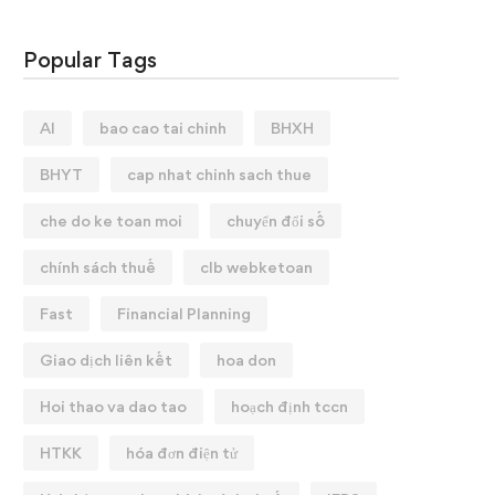
Popular Tags
AI
bao cao tai chinh
BHXH
BHYT
cap nhat chinh sach thue
che do ke toan moi
chuyển đổi số
chính sách thuế
clb webketoan
Fast
Financial Planning
Giao dịch liên kết
hoa don
Hoi thao va dao tao
hoạch định tccn
HTKK
hóa đơn điện tử