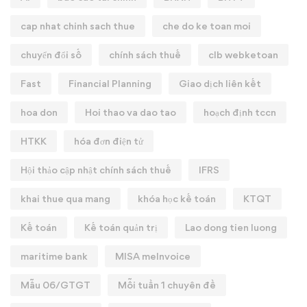
cap nhat chinh sach thue
che do ke toan moi
chuyển đổi số
chính sách thuế
clb webketoan
Fast
Financial Planning
Giao dịch liên kết
hoa don
Hoi thao va dao tao
hoạch định tccn
HTKK
hóa đơn điện tử
Hội thảo cập nhật chính sách thuế
IFRS
khai thue qua mang
khóa học kế toán
KTQT
Kế toán
Kế toán quản trị
Lao dong tien luong
maritime bank
MISA meInvoice
Mẫu 06/GTGT
Mỗi tuần 1 chuyên đề