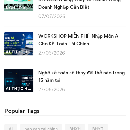
Doanh Nghiệp Cần Biết
NGHIỆP VỤ KẾ TOÁN & THUẾ
07/07/2026
WORKSHOP MIỄN PHÍ | Nhập Môn AI
Cho Kế Toán Tài Chính
AI THỰC HÀNH
27/06/2026
Nghề kế toán sẽ thay đổi thế nào trong
15 năm tới
AI THỰC HÀNH
27/06/2026
Popular Tags
AI
bao cao tai chinh
BHXH
BHYT