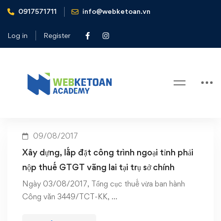
0917571711
info@webketoan.vn
Home
lắp đặt ngoại tỉnh phải nộp thuế GTGT vãng lai
Log in
Register
Tag: lắp đặt ngoại tỉnh phải nộp
thuế GTGT vãng lai
09/08/2017
Xây dựng, lắp đặt công trình ngoại tỉnh phải
nộp thuế GTGT vãng lai tại trụ sở chính
Ngày 03/08/2017, Tổng cục thuế vừa ban hành
Công văn 3449/TCT-KK, …