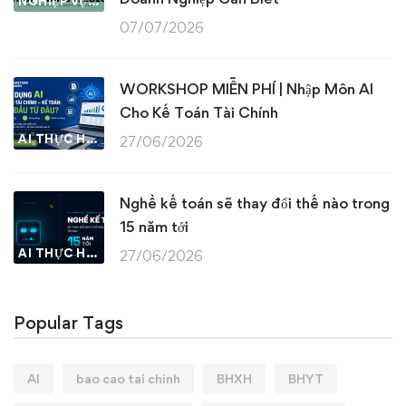
NGHIỆP VỤ KẾ TOÁN & THUẾ
07/07/2026
WORKSHOP MIỄN PHÍ | Nhập Môn AI
Cho Kế Toán Tài Chính
AI THỰC HÀNH
27/06/2026
Nghề kế toán sẽ thay đổi thế nào trong
15 năm tới
AI THỰC HÀNH
27/06/2026
Popular Tags
AI
bao cao tai chinh
BHXH
BHYT