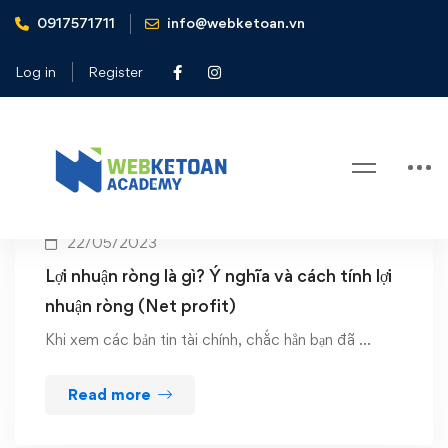
0917571711
info@webketoan.vn
Home
lợi nhuận ròng
Log in
Register
Tag: lợi nhuận ròng
22/05/2023
Lợi nhuận ròng là gì? Ý nghĩa và cách tính lợi
nhuận ròng (Net profit)
Khi xem các bản tin tài chính, chắc hẳn bạn đã …
Read more