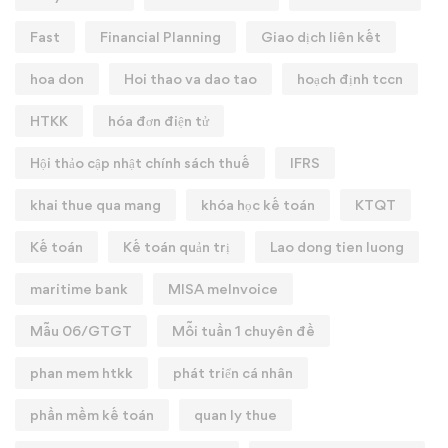
Fast
Financial Planning
Giao dịch liên kết
hoa don
Hoi thao va dao tao
hoạch định tccn
HTKK
hóa đơn điện tử
Hội thảo cập nhật chính sách thuế
IFRS
khai thue qua mang
khóa học kế toán
KTQT
Kế toán
Kế toán quản trị
Lao dong tien luong
maritime bank
MISA meInvoice
Mẫu 06/GTGT
Mỗi tuần 1 chuyên đề
phan mem htkk
phát triển cá nhân
phần mềm kế toán
quan ly thue