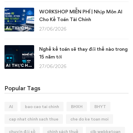
WORKSHOP MIỄN PHÍ | Nhập Môn AI
Cho Kế Toán Tài Chính
AI THỰC HÀNH
27/06/2026
Nghề kế toán sẽ thay đổi thế nào trong
15 năm tới
AI THỰC HÀNH
27/06/2026
Popular Tags
AI
bao cao tai chinh
BHXH
BHYT
cap nhat chinh sach thue
che do ke toan moi
chuyển đổi số
chính sách thuế
clb webketoan