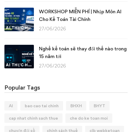
WORKSHOP MIỄN PHÍ | Nhập Môn AI
Cho Kế Toán Tài Chính
AI THỰC HÀNH
27/06/2026
Nghề kế toán sẽ thay đổi thế nào trong
15 năm tới
AI THỰC HÀNH
27/06/2026
Popular Tags
AI
bao cao tai chinh
BHXH
BHYT
cap nhat chinh sach thue
che do ke toan moi
chuyển đổi số
chính sách thuế
clb webketoan