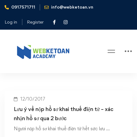
0917571711
info@webketoan.vn
Home
Lưu ý về nộp hồ sơ khai thuế điện tử - xác nhận hồ sơ qua 2
Log in
Register
bước
Tag: Lưu ý về nộp hồ sơ khai thuế
điện tử – xác nhận hồ sơ qua 2 bước
12/10/2017
Lưu ý về nộp hồ sơ khai thuế điện tử – xác
nhận hồ sơ qua 2 bước
Người nộp hồ sơ khai thuế điện tử hết sức lưu …