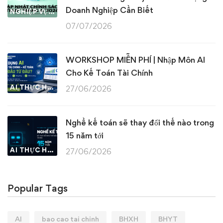
Doanh Nghiệp Cần Biết
NGHIỆP VỤ KẾ TOÁN & THUẾ
07/07/2026
WORKSHOP MIỄN PHÍ | Nhập Môn AI
Cho Kế Toán Tài Chính
AI THỰC HÀNH
27/06/2026
Nghề kế toán sẽ thay đổi thế nào trong
15 năm tới
AI THỰC HÀNH
27/06/2026
Popular Tags
AI
bao cao tai chinh
BHXH
BHYT