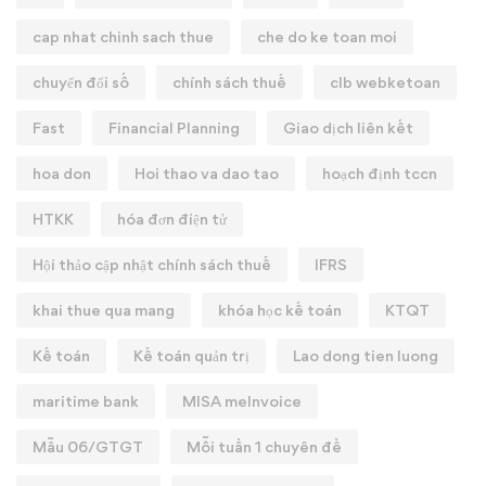
cap nhat chinh sach thue
che do ke toan moi
chuyển đổi số
chính sách thuế
clb webketoan
Fast
Financial Planning
Giao dịch liên kết
hoa don
Hoi thao va dao tao
hoạch định tccn
HTKK
hóa đơn điện tử
Hội thảo cập nhật chính sách thuế
IFRS
khai thue qua mang
khóa học kế toán
KTQT
Kế toán
Kế toán quản trị
Lao dong tien luong
maritime bank
MISA meInvoice
Mẫu 06/GTGT
Mỗi tuần 1 chuyên đề