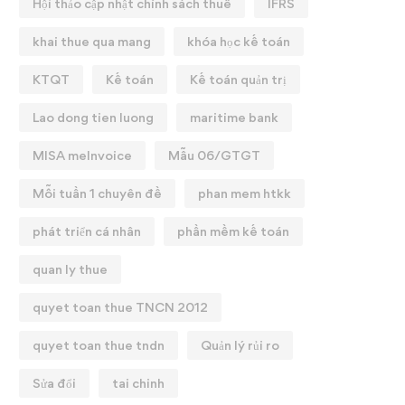
Hội thảo cập nhật chính sách thuế
IFRS
khai thue qua mang
khóa học kế toán
KTQT
Kế toán
Kế toán quản trị
Lao dong tien luong
maritime bank
MISA meInvoice
Mẫu 06/GTGT
Mỗi tuần 1 chuyên đề
phan mem htkk
phát triển cá nhân
phần mềm kế toán
quan ly thue
quyet toan thue TNCN 2012
quyet toan thue tndn
Quản lý rủi ro
Sửa đổi
tai chinh