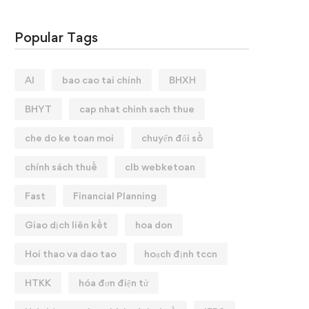
Popular Tags
AI
bao cao tai chinh
BHXH
BHYT
cap nhat chinh sach thue
che do ke toan moi
chuyển đổi số
chính sách thuế
clb webketoan
Fast
Financial Planning
Giao dịch liên kết
hoa don
Hoi thao va dao tao
hoạch định tccn
HTKK
hóa đơn điện tử