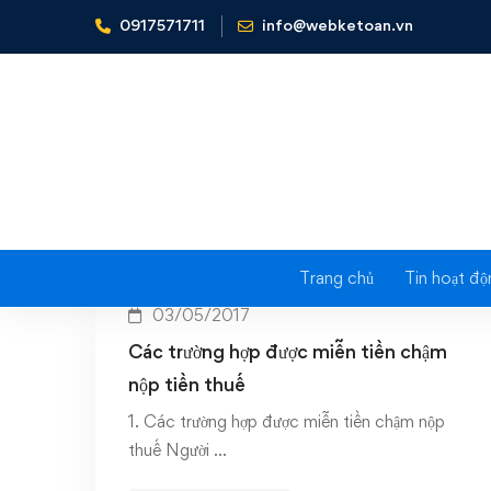
0917571711
info@webketoan.vn
Home
Miễn tiền chậm nộp tiền thuế
Tag: 
Trang chủ
Tin hoạt độ
03/05/2017
Các trường hợp được miễn tiền chậm
nộp tiền thuế
1. Các trường hợp được miễn tiền chậm nộp
thuế Người …