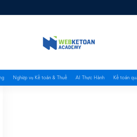
Miễn tiền chậm nộp tiề
ng
Nghiệp vụ Kế toán & Thuế
AI Thực Hành
Kế toán quả