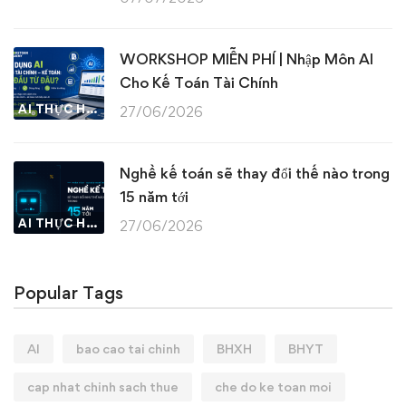
WORKSHOP MIỄN PHÍ | Nhập Môn AI
Cho Kế Toán Tài Chính
AI THỰC HÀNH
27/06/2026
Nghề kế toán sẽ thay đổi thế nào trong
15 năm tới
AI THỰC HÀNH
27/06/2026
Popular Tags
AI
bao cao tai chinh
BHXH
BHYT
cap nhat chinh sach thue
che do ke toan moi