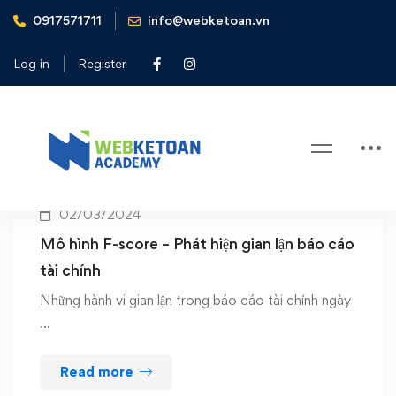
0917571711
info@webketoan.vn
Home
mô hình F-Scor
Log in
Register
Tag: mô hình F-Scor
02/03/2024
Mô hình F-score – Phát hiện gian lận báo cáo
tài chính
Những hành vi gian lận trong báo cáo tài chính ngày
…
Read more