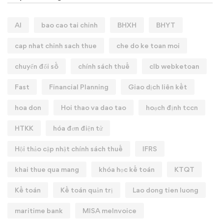
AI
bao cao tai chinh
BHXH
BHYT
cap nhat chinh sach thue
che do ke toan moi
chuyển đổi số
chính sách thuế
clb webketoan
Fast
Financial Planning
Giao dịch liên kết
hoa don
Hoi thao va dao tao
hoạch định tccn
HTKK
hóa đơn điện tử
Hội thảo cập nhật chính sách thuế
IFRS
khai thue qua mang
khóa học kế toán
KTQT
Kế toán
Kế toán quản trị
Lao dong tien luong
maritime bank
MISA meInvoice