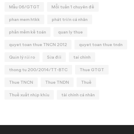
Mẫu 06/GTGT
Mỗi tuần 1 chuyên đề
phan mem htkk
phát triển cá nhân
phần mềm kế toán
quan ly thue
quyet toan thue TNCN 2012
quyet toan thue tndn
Quản lý rủi ro
Sửa đổi
tai chinh
thong tu 200/2014/TT-BTC
Thue GTGT
Thue TNCN
Thue TNDN
Thuế
Thuế xuất nhập khẩu
tài chính cá nhân