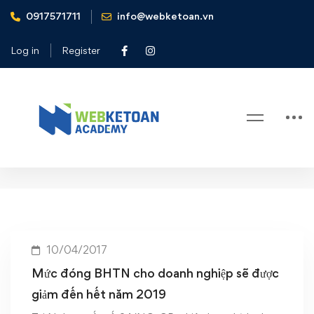
0917571711
info@webketoan.vn
Home
Mức đóng BHTN cho người sử dụng lao động giảm từ 1%
Log in
Register
xuống còn 0.5%
Tag: Mức đóng BHTN cho người sử
dụng lao động giảm từ 1% xuống
còn 0.5%
10/04/2017
Mức đóng BHTN cho doanh nghiệp sẽ được
giảm đến hết năm 2019