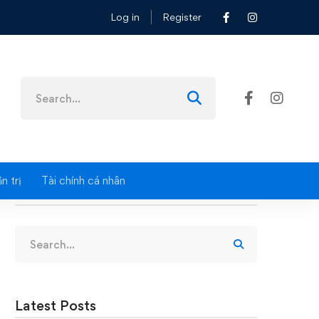
Log in
Register
.4
Search
for:
n trị
Tài chính cá nhân
Search
Search
for:
Latest Posts