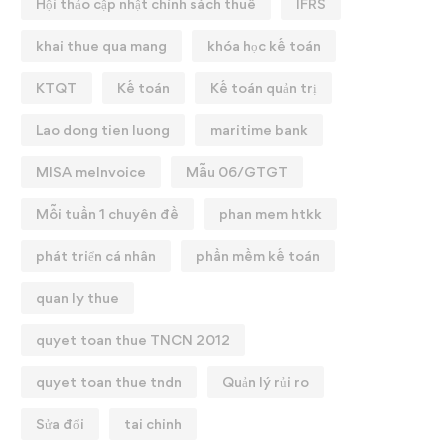
Hội thảo cập nhật chính sách thuế
IFRS
khai thue qua mang
khóa học kế toán
KTQT
Kế toán
Kế toán quản trị
Lao dong tien luong
maritime bank
MISA meInvoice
Mẫu 06/GTGT
Mỗi tuần 1 chuyên đề
phan mem htkk
phát triển cá nhân
phần mềm kế toán
quan ly thue
quyet toan thue TNCN 2012
quyet toan thue tndn
Quản lý rủi ro
Sửa đổi
tai chinh