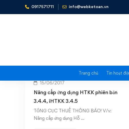
0917571711
info@webketoan.vn
Home
Nâng cấp HTKK 3.4.4
T
Trang chủ
Tin hoạt độ
15/06/2017
Nâng cấp ứng dụng HTKK phiên bản
3.4.4, iHTKK 3.4.5
TỔNG CỤC THUẾ THÔNG BÁO! V/v:
Nâng cấp ứng dụng Hỗ …