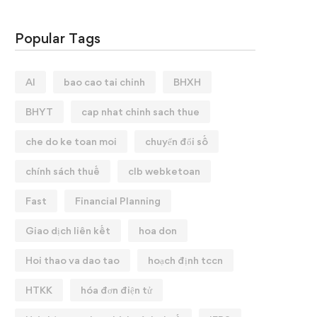
Popular Tags
AI
bao cao tai chinh
BHXH
BHYT
cap nhat chinh sach thue
che do ke toan moi
chuyển đổi số
chính sách thuế
clb webketoan
Fast
Financial Planning
Giao dịch liên kết
hoa don
Hoi thao va dao tao
hoạch định tccn
HTKK
hóa đơn điện tử