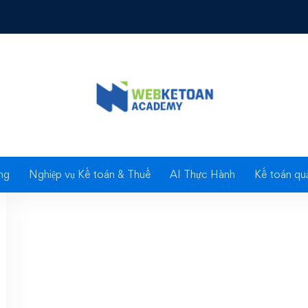
ag: Nâng cấp HTKK 3.4
ng
Nghiệp vụ Kế toán & Thuế
AI Thực Hành
Kế toán quả