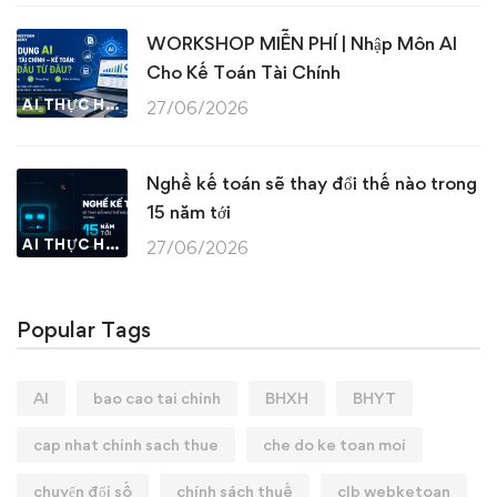
WORKSHOP MIỄN PHÍ | Nhập Môn AI
Cho Kế Toán Tài Chính
AI THỰC HÀNH
27/06/2026
Nghề kế toán sẽ thay đổi thế nào trong
15 năm tới
AI THỰC HÀNH
27/06/2026
Popular Tags
AI
bao cao tai chinh
BHXH
BHYT
cap nhat chinh sach thue
che do ke toan moi
chuyển đổi số
chính sách thuế
clb webketoan