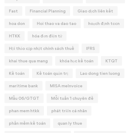
Fast
Financial Planning
Giao dịch liên kết
hoa don
Hoi thao va dao tao
hoạch định tccn
HTKK
hóa đơn điện tử
Hội thảo cập nhật chính sách thuế
IFRS
khai thue qua mang
khóa học kế toán
KTQT
Kế toán
Kế toán quản trị
Lao dong tien luong
maritime bank
MISA meInvoice
Mẫu 06/GTGT
Mỗi tuần 1 chuyên đề
phan mem htkk
phát triển cá nhân
phần mềm kế toán
quan ly thue