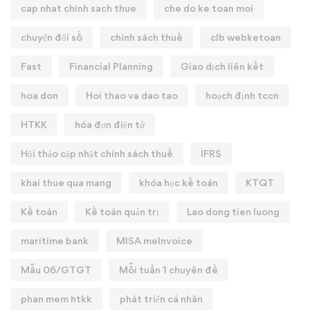
cap nhat chinh sach thue
che do ke toan moi
chuyển đổi số
chính sách thuế
clb webketoan
Fast
Financial Planning
Giao dịch liên kết
hoa don
Hoi thao va dao tao
hoạch định tccn
HTKK
hóa đơn điện tử
Hội thảo cập nhật chính sách thuế
IFRS
khai thue qua mang
khóa học kế toán
KTQT
Kế toán
Kế toán quản trị
Lao dong tien luong
maritime bank
MISA meInvoice
Mẫu 06/GTGT
Mỗi tuần 1 chuyên đề
phan mem htkk
phát triển cá nhân