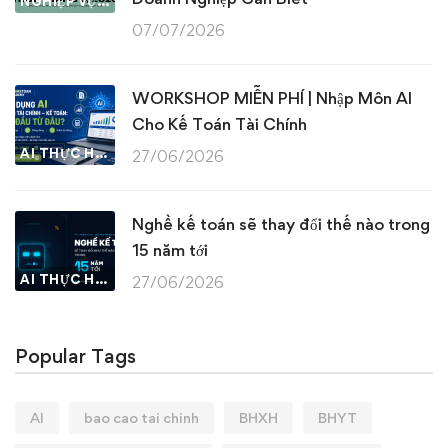
NGHIỆP VỤ KẾ TOÁN & THUẾ
07/07/2026
WORKSHOP MIỄN PHÍ | Nhập Môn AI
Cho Kế Toán Tài Chính
AI THỰC HÀNH
27/06/2026
Nghề kế toán sẽ thay đổi thế nào trong
15 năm tới
AI THỰC HÀNH
27/06/2026
Popular Tags
AI
bao cao tai chinh
BHXH
BHYT