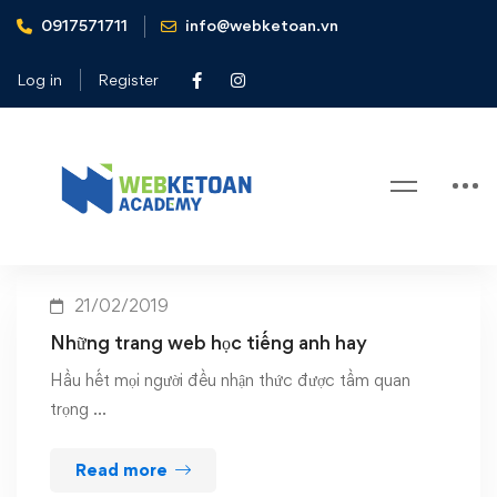
0917571711
info@webketoan.vn
Home
những kênh youtube về tiếng anh hay
Log in
Register
Tag: những kênh youtube về
tiếng anh hay
21/02/2019
Những trang web học tiếng anh hay
Hầu hết mọi người đều nhận thức được tầm quan
trọng …
Read more