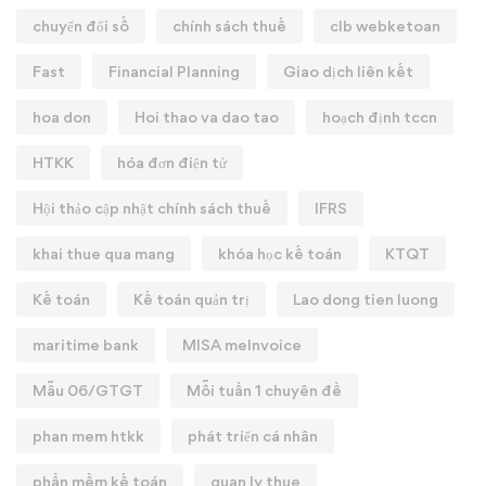
chuyển đổi số
chính sách thuế
clb webketoan
Fast
Financial Planning
Giao dịch liên kết
hoa don
Hoi thao va dao tao
hoạch định tccn
HTKK
hóa đơn điện tử
Hội thảo cập nhật chính sách thuế
IFRS
khai thue qua mang
khóa học kế toán
KTQT
Kế toán
Kế toán quản trị
Lao dong tien luong
maritime bank
MISA meInvoice
Mẫu 06/GTGT
Mỗi tuần 1 chuyên đề
phan mem htkk
phát triển cá nhân
phần mềm kế toán
quan ly thue