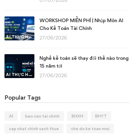
07/07/2026
WORKSHOP MIỄN PHÍ | Nhập Môn AI
Cho Kế Toán Tài Chính
AI THỰC HÀNH
27/06/2026
Nghề kế toán sẽ thay đổi thế nào trong
15 năm tới
AI THỰC HÀNH
27/06/2026
Popular Tags
AI
bao cao tai chinh
BHXH
BHYT
cap nhat chinh sach thue
che do ke toan moi