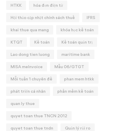
HTKK
hóa đơn điện tử
Hội thảo cập nhật chính sách thuế
IFRS
khai thue qua mang
khóa học kế toán
KTQT
Kế toán
Kế toán quản trị
Lao dong tien luong
maritime bank
MISA meInvoice
Mẫu 06/GTGT
Mỗi tuần 1 chuyên đề
phan mem htkk
phát triển cá nhân
phần mềm kế toán
quan ly thue
quyet toan thue TNCN 2012
quyet toan thue tndn
Quản lý rủi ro