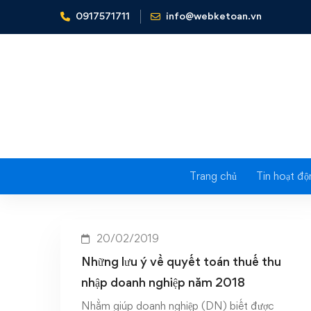
0917571711
info@webketoan.vn
Home
Những lưu ý về quyết toán thuế thu nhập doanh
Tag: Nhữ
nhậ
Trang chủ
Tin hoạt độ
20/02/2019
Những lưu ý về quyết toán thuế thu
nhập doanh nghiệp năm 2018
Nhằm giúp doanh nghiệp (DN) biết được