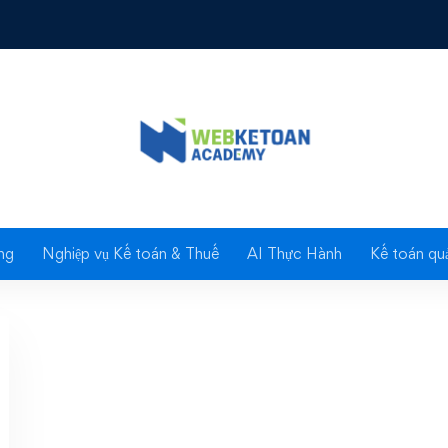
 nghiệp năm 2018
ng lưu ý về quyết toán
p doanh nghiệp năm 
ng
Nghiệp vụ Kế toán & Thuế
AI Thực Hành
Kế toán quả