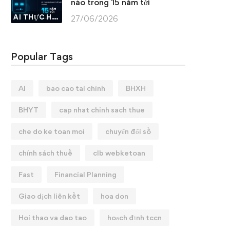
nào trong 15 năm tới
AI THỰC HÀNH
27/06/2026
Popular Tags
AI
bao cao tai chinh
BHXH
BHYT
cap nhat chinh sach thue
che do ke toan moi
chuyển đổi số
chính sách thuế
clb webketoan
Fast
Financial Planning
Giao dịch liên kết
hoa don
Hoi thao va dao tao
hoạch định tccn