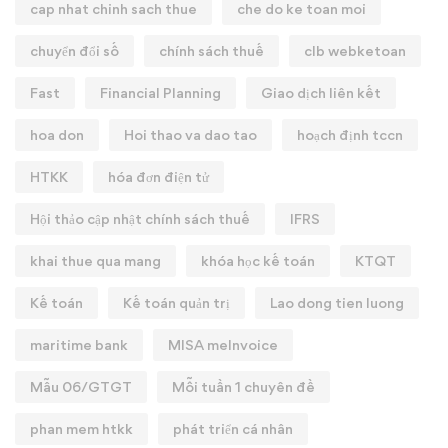
cap nhat chinh sach thue
che do ke toan moi
chuyển đổi số
chính sách thuế
clb webketoan
Fast
Financial Planning
Giao dịch liên kết
hoa don
Hoi thao va dao tao
hoạch định tccn
HTKK
hóa đơn điện tử
Hội thảo cập nhật chính sách thuế
IFRS
khai thue qua mang
khóa học kế toán
KTQT
Kế toán
Kế toán quản trị
Lao dong tien luong
maritime bank
MISA meInvoice
Mẫu 06/GTGT
Mỗi tuần 1 chuyên đề
phan mem htkk
phát triển cá nhân