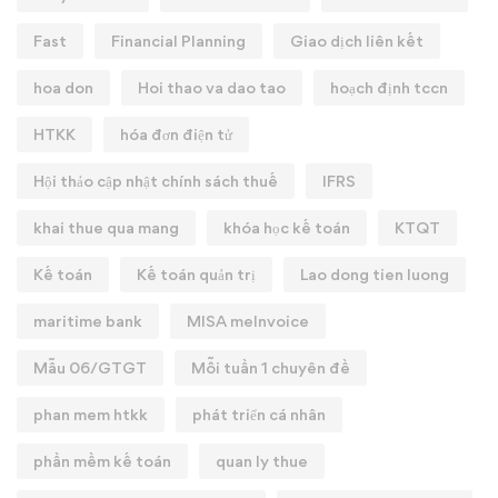
Fast
Financial Planning
Giao dịch liên kết
hoa don
Hoi thao va dao tao
hoạch định tccn
HTKK
hóa đơn điện tử
Hội thảo cập nhật chính sách thuế
IFRS
khai thue qua mang
khóa học kế toán
KTQT
Kế toán
Kế toán quản trị
Lao dong tien luong
maritime bank
MISA meInvoice
Mẫu 06/GTGT
Mỗi tuần 1 chuyên đề
phan mem htkk
phát triển cá nhân
phần mềm kế toán
quan ly thue