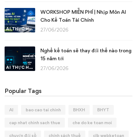
WORKSHOP MIỄN PHÍ | Nhập Môn AI
Cho Kế Toán Tài Chính
AI THỰC HÀNH
27/06/2026
Nghề kế toán sẽ thay đổi thế nào trong
15 năm tới
AI THỰC HÀNH
27/06/2026
Popular Tags
AI
bao cao tai chinh
BHXH
BHYT
cap nhat chinh sach thue
che do ke toan moi
chuyển đổi số
chính sách thuế
clb webketoan