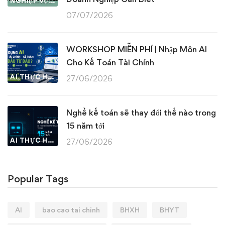
NGHIỆP VỤ KẾ TOÁN & THUẾ
07/07/2026
WORKSHOP MIỄN PHÍ | Nhập Môn AI
Cho Kế Toán Tài Chính
AI THỰC HÀNH
27/06/2026
Nghề kế toán sẽ thay đổi thế nào trong
15 năm tới
AI THỰC HÀNH
27/06/2026
Popular Tags
AI
bao cao tai chinh
BHXH
BHYT