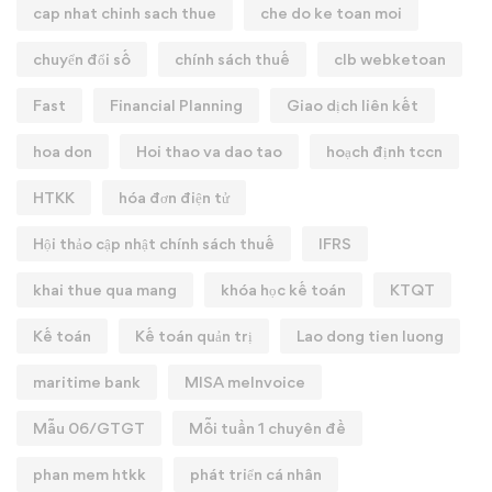
cap nhat chinh sach thue
che do ke toan moi
chuyển đổi số
chính sách thuế
clb webketoan
Fast
Financial Planning
Giao dịch liên kết
hoa don
Hoi thao va dao tao
hoạch định tccn
HTKK
hóa đơn điện tử
Hội thảo cập nhật chính sách thuế
IFRS
khai thue qua mang
khóa học kế toán
KTQT
Kế toán
Kế toán quản trị
Lao dong tien luong
maritime bank
MISA meInvoice
Mẫu 06/GTGT
Mỗi tuần 1 chuyên đề
phan mem htkk
phát triển cá nhân