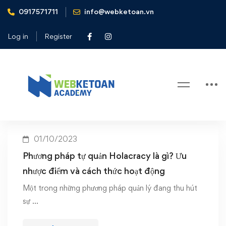
0917571711
info@webketoan.vn
Home
Phương pháp tự quản Holacracy
Log in
Register
Tag: Phương pháp tự quản
Holacracy
01/10/2023
Phương pháp tự quản Holacracy là gì? Ưu
nhược điểm và cách thức hoạt động
Một trong những phương pháp quản lý đang thu hút
sự …