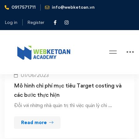
0917571711
info@webketoan.vn
Home
quản trị chi phí
Log in
Register
Tag: quản trị chi phí
01/06/2023
Mô hình chi phí mục tiêu Target costing và
các bước thực hiện
Đối với những nhà quản trị thì việc quản lý chi …
Read more