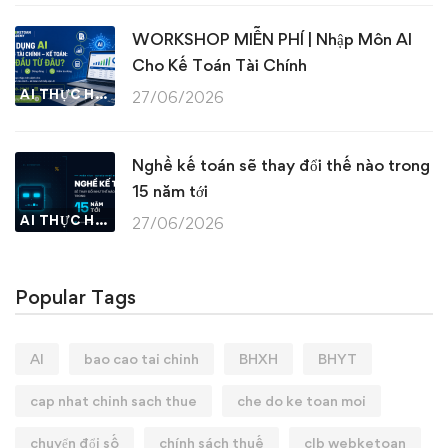
WORKSHOP MIỄN PHÍ | Nhập Môn AI
Cho Kế Toán Tài Chính
AI THỰC HÀNH
27/06/2026
Nghề kế toán sẽ thay đổi thế nào trong
15 năm tới
AI THỰC HÀNH
27/06/2026
Popular Tags
AI
bao cao tai chinh
BHXH
BHYT
cap nhat chinh sach thue
che do ke toan moi
chuyển đổi số
chính sách thuế
clb webketoan