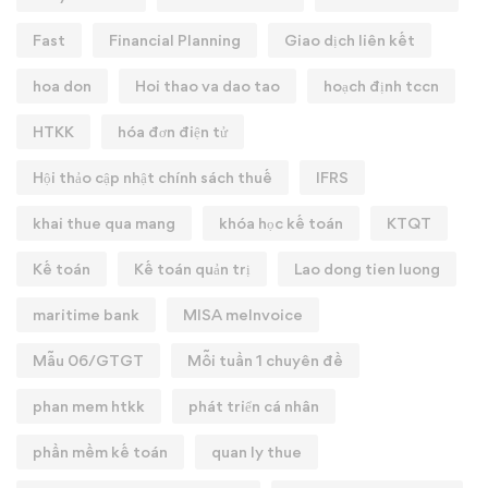
Fast
Financial Planning
Giao dịch liên kết
hoa don
Hoi thao va dao tao
hoạch định tccn
HTKK
hóa đơn điện tử
Hội thảo cập nhật chính sách thuế
IFRS
khai thue qua mang
khóa học kế toán
KTQT
Kế toán
Kế toán quản trị
Lao dong tien luong
maritime bank
MISA meInvoice
Mẫu 06/GTGT
Mỗi tuần 1 chuyên đề
phan mem htkk
phát triển cá nhân
phần mềm kế toán
quan ly thue