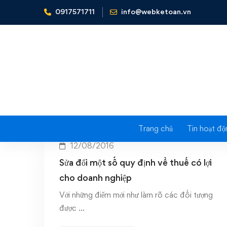
0917571711
info@webketoan.vn
Home
Quy định về thuế
Trang chủ
Tin hoạt độ
12/08/2016
Sửa đổi một số quy định về thuế có lợi
cho doanh nghiệp
Với những điểm mới như làm rõ các đối tượng
được …