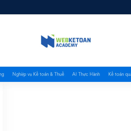
Tag: Quy định về thu
ng
Nghiệp vụ Kế toán & Thuế
AI Thực Hành
Kế toán quả