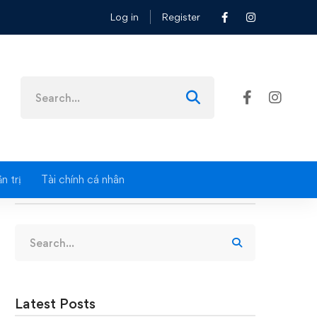
Log in
Register
ế
Search
for:
n trị
Tài chính cá nhân
Search
Search
for:
Latest Posts