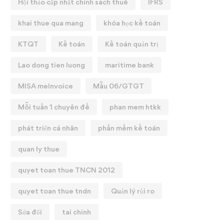
Hội thảo cập nhật chính sách thuế
IFRS
khai thue qua mang
khóa học kế toán
KTQT
Kế toán
Kế toán quản trị
Lao dong tien luong
maritime bank
MISA meInvoice
Mẫu 06/GTGT
Mỗi tuần 1 chuyên đề
phan mem htkk
phát triển cá nhân
phần mềm kế toán
quan ly thue
quyet toan thue TNCN 2012
quyet toan thue tndn
Quản lý rủi ro
Sửa đổi
tai chinh