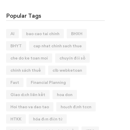
Popular Tags
AI
bao cao tai chinh
BHXH
BHYT
cap nhat chinh sach thue
che do ke toan moi
chuyển đổi số
chính sách thuế
clb webketoan
Fast
Financial Planning
Giao dịch liên kết
hoa don
Hoi thao va dao tao
hoạch định tccn
HTKK
hóa đơn điện tử