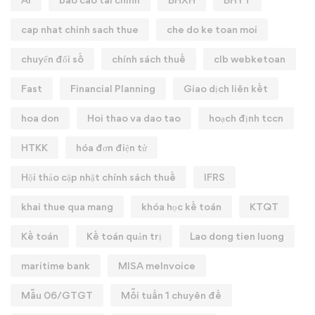
cap nhat chinh sach thue
che do ke toan moi
chuyển đổi số
chính sách thuế
clb webketoan
Fast
Financial Planning
Giao dịch liên kết
hoa don
Hoi thao va dao tao
hoạch định tccn
HTKK
hóa đơn điện tử
Hội thảo cập nhật chính sách thuế
IFRS
khai thue qua mang
khóa học kế toán
KTQT
Kế toán
Kế toán quản trị
Lao dong tien luong
maritime bank
MISA meInvoice
Mẫu 06/GTGT
Mỗi tuần 1 chuyên đề