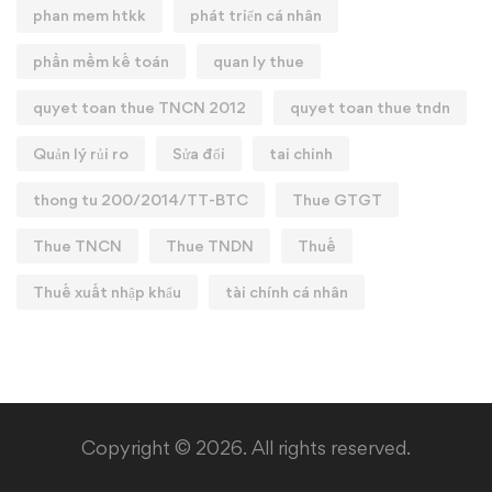
phan mem htkk
phát triển cá nhân
phần mềm kế toán
quan ly thue
quyet toan thue TNCN 2012
quyet toan thue tndn
Quản lý rủi ro
Sửa đổi
tai chinh
thong tu 200/2014/TT-BTC
Thue GTGT
Thue TNCN
Thue TNDN
Thuế
Thuế xuất nhập khẩu
tài chính cá nhân
Copyright © 2026. All rights reserved.