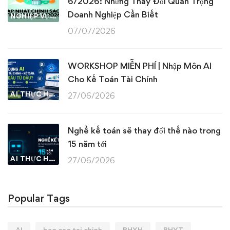
6/2026: Những Thay Đổi Quan Trọng
Doanh Nghiệp Cần Biết
NGHIỆP VỤ KẾ TOÁN & THUẾ
07/07/2026
WORKSHOP MIỄN PHÍ | Nhập Môn AI
Cho Kế Toán Tài Chính
AI THỰC HÀNH
27/06/2026
Nghề kế toán sẽ thay đổi thế nào trong
15 năm tới
AI THỰC HÀNH
27/06/2026
Popular Tags
AI
bao cao tai chinh
BHXH
BHYT