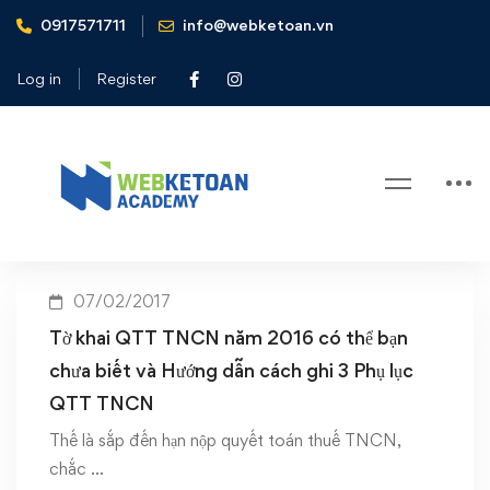
0917571711
info@webketoan.vn
Home
Quyết toán thuế TNCN năm 2016
Log in
Register
Tag: Quyết toán thuế TNCN năm
2016
07/02/2017
Tờ khai QTT TNCN năm 2016 có thể bạn
chưa biết và Hướng dẫn cách ghi 3 Phụ lục
QTT TNCN
Thế là sắp đến hạn nộp quyết toán thuế TNCN,
chắc …