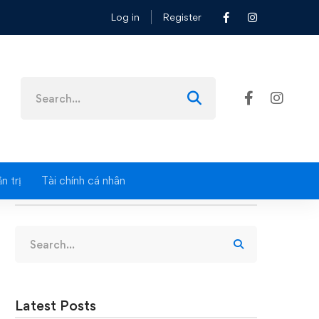
Log in
Register
Search
for:
n trị
Tài chính cá nhân
Search
Search
for:
Latest Posts