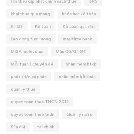
Hội thảo cập nhật chính sách thuế
IFRS
khai thue qua mang
khóa học kế toán
KTQT
Kế toán
Kế toán quản trị
Lao dong tien luong
maritime bank
MISA meInvoice
Mẫu 06/GTGT
Mỗi tuần 1 chuyên đề
phan mem htkk
phát triển cá nhân
phần mềm kế toán
quan ly thue
quyet toan thue TNCN 2012
quyet toan thue tndn
Quản lý rủi ro
Sửa đổi
tai chinh