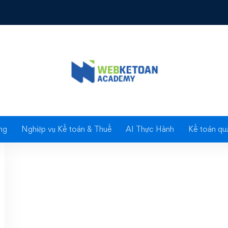
Tag: rủi ro thuế 2024
ng
Nghiệp vụ Kế toán & Thuế
AI Thực Hành
Kế toán quả