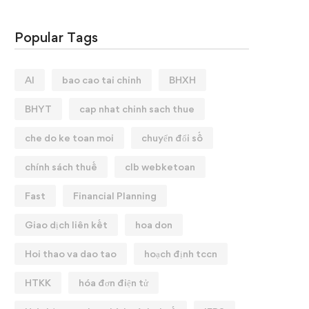
Popular Tags
AI
bao cao tai chinh
BHXH
BHYT
cap nhat chinh sach thue
che do ke toan moi
chuyển đổi số
chính sách thuế
clb webketoan
Fast
Financial Planning
Giao dịch liên kết
hoa don
Hoi thao va dao tao
hoạch định tccn
HTKK
hóa đơn điện tử