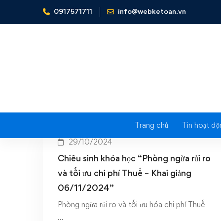
0917571711
info@webketoan.vn
Home
rủi ro thuế 2024
Trang chủ
Tin hoạt độ
29/10/2024
Chiêu sinh khóa học “Phòng ngừa rủi ro
và tối ưu chi phí Thuế – Khai giảng
06/11/2024”
Phòng ngừa rủi ro và tối ưu hóa chi phí Thuế
…