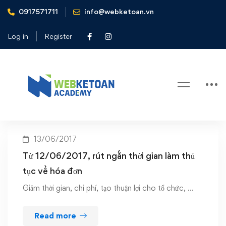
0917571711
info@webketoan.vn
Home
rút ngắn thời gian làm thủ tục về hóa đơn
Log in
Register
Tag: rút ngắn thời gian làm thủ tục
về hóa đơn
13/06/2017
Từ 12/06/2017, rút ngắn thời gian làm thủ
tục về hóa đơn
Giảm thời gian, chi phí, tạo thuận lợi cho tổ chức, …
Read more