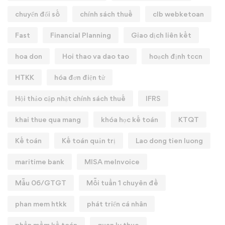
chuyển đổi số
chính sách thuế
clb webketoan
Fast
Financial Planning
Giao dịch liên kết
hoa don
Hoi thao va dao tao
hoạch định tccn
HTKK
hóa đơn điện tử
Hội thảo cập nhật chính sách thuế
IFRS
khai thue qua mang
khóa học kế toán
KTQT
Kế toán
Kế toán quản trị
Lao dong tien luong
maritime bank
MISA meInvoice
Mẫu 06/GTGT
Mỗi tuần 1 chuyên đề
phan mem htkk
phát triển cá nhân
phần mềm kế toán
quan ly thue