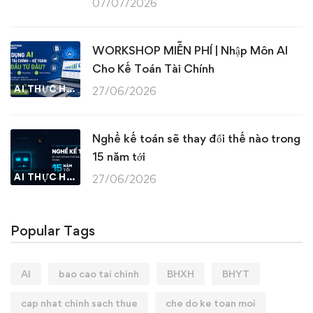
07/07/2026
WORKSHOP MIỄN PHÍ | Nhập Môn AI
Cho Kế Toán Tài Chính
AI THỰC HÀNH
27/06/2026
Nghề kế toán sẽ thay đổi thế nào trong
15 năm tới
AI THỰC HÀNH
27/06/2026
Popular Tags
AI
bao cao tai chinh
BHXH
BHYT
cap nhat chinh sach thue
che do ke toan moi