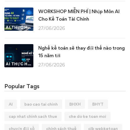
WORKSHOP MIỄN PHÍ | Nhập Môn AI
Cho Kế Toán Tài Chính
AI THỰC HÀNH
27/06/2026
Nghề kế toán sẽ thay đổi thế nào trong
15 năm tới
AI THỰC HÀNH
27/06/2026
Popular Tags
AI
bao cao tai chinh
BHXH
BHYT
cap nhat chinh sach thue
che do ke toan moi
chuyển đổi số
chính sách thuế
clb webketoan