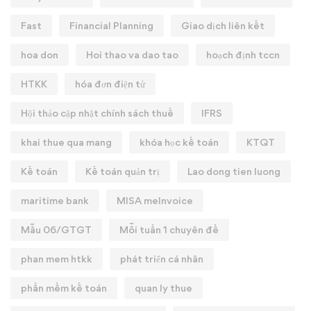
Fast
Financial Planning
Giao dịch liên kết
hoa don
Hoi thao va dao tao
hoạch định tccn
HTKK
hóa đơn điện tử
Hội thảo cập nhật chính sách thuế
IFRS
khai thue qua mang
khóa học kế toán
KTQT
Kế toán
Kế toán quản trị
Lao dong tien luong
maritime bank
MISA meInvoice
Mẫu 06/GTGT
Mỗi tuần 1 chuyên đề
phan mem htkk
phát triển cá nhân
phần mềm kế toán
quan ly thue