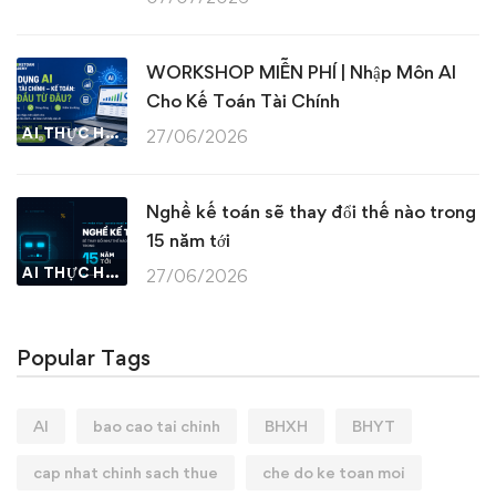
WORKSHOP MIỄN PHÍ | Nhập Môn AI
Cho Kế Toán Tài Chính
AI THỰC HÀNH
27/06/2026
Nghề kế toán sẽ thay đổi thế nào trong
15 năm tới
AI THỰC HÀNH
27/06/2026
Popular Tags
AI
bao cao tai chinh
BHXH
BHYT
cap nhat chinh sach thue
che do ke toan moi