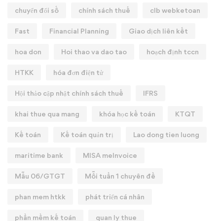
chuyển đổi số
chính sách thuế
clb webketoan
Fast
Financial Planning
Giao dịch liên kết
hoa don
Hoi thao va dao tao
hoạch định tccn
HTKK
hóa đơn điện tử
Hội thảo cập nhật chính sách thuế
IFRS
khai thue qua mang
khóa học kế toán
KTQT
Kế toán
Kế toán quản trị
Lao dong tien luong
maritime bank
MISA meInvoice
Mẫu 06/GTGT
Mỗi tuần 1 chuyên đề
phan mem htkk
phát triển cá nhân
phần mềm kế toán
quan ly thue