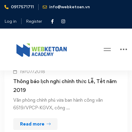
0917571711
info@webketoan.vn
Home
tết 2019
Log in
Register
Tag: tết 2019
19/07/2018
Thông báo lịch nghỉ chính thức Lễ, Tết năm
2019
Văn phòng chính phủ vừa ban hành công văn
6519/VPCP-KGVX, công …
Read more