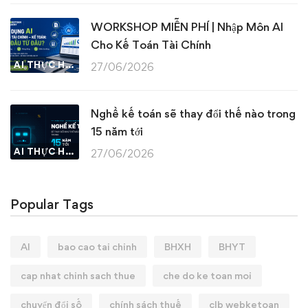
WORKSHOP MIỄN PHÍ | Nhập Môn AI
Cho Kế Toán Tài Chính
AI THỰC HÀNH
27/06/2026
Nghề kế toán sẽ thay đổi thế nào trong
15 năm tới
AI THỰC HÀNH
27/06/2026
Popular Tags
AI
bao cao tai chinh
BHXH
BHYT
cap nhat chinh sach thue
che do ke toan moi
chuyển đổi số
chính sách thuế
clb webketoan