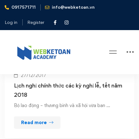
0917571711
info@webketoan.vn
Home
tết năm 2018
Log in
Register
Tag: tết năm 2018
27/12/2017
Lịch nghỉ chính thức các kỳ nghỉ lễ, tết năm
2018
Bộ lao động – thương binh và xã hội vừa ban …
Read more