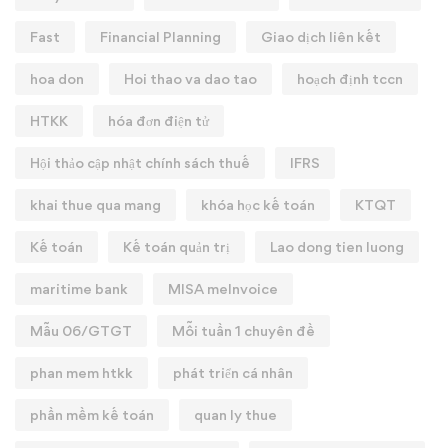
Fast
Financial Planning
Giao dịch liên kết
hoa don
Hoi thao va dao tao
hoạch định tccn
HTKK
hóa đơn điện tử
Hội thảo cập nhật chính sách thuế
IFRS
khai thue qua mang
khóa học kế toán
KTQT
Kế toán
Kế toán quản trị
Lao dong tien luong
maritime bank
MISA meInvoice
Mẫu 06/GTGT
Mỗi tuần 1 chuyên đề
phan mem htkk
phát triển cá nhân
phần mềm kế toán
quan ly thue