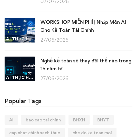
07/07/2026
WORKSHOP MIỄN PHÍ | Nhập Môn AI
Cho Kế Toán Tài Chính
AI THỰC HÀNH
27/06/2026
Nghề kế toán sẽ thay đổi thế nào trong
15 năm tới
AI THỰC HÀNH
27/06/2026
Popular Tags
AI
bao cao tai chinh
BHXH
BHYT
cap nhat chinh sach thue
che do ke toan moi