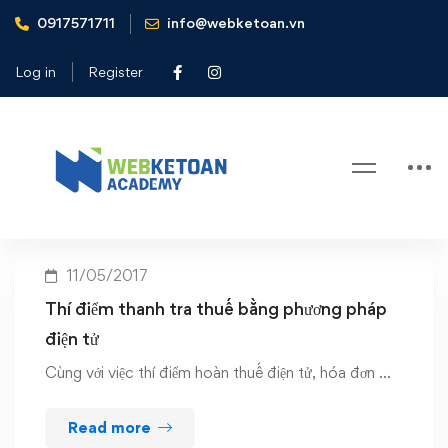
0917571711
info@webketoan.vn
Home
Thí điểm thanh tra thuế bằng phương pháp điện tử
Log in
Register
Tag: Thí điểm thanh tra thuế bằng
phương pháp điện tử
11/05/2017
Thí điểm thanh tra thuế bằng phương pháp
điện tử
Cùng với việc thí điểm hoàn thuế điện tử, hóa đơn …
Read more