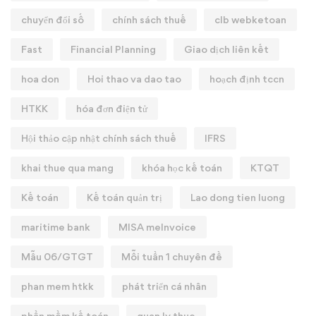
chuyển đổi số
chính sách thuế
clb webketoan
Fast
Financial Planning
Giao dịch liên kết
hoa don
Hoi thao va dao tao
hoạch định tccn
HTKK
hóa đơn điện tử
Hội thảo cập nhật chính sách thuế
IFRS
khai thue qua mang
khóa học kế toán
KTQT
Kế toán
Kế toán quản trị
Lao dong tien luong
maritime bank
MISA meInvoice
Mẫu 06/GTGT
Mỗi tuần 1 chuyên đề
phan mem htkk
phát triển cá nhân
phần mềm kế toán
quan ly thue