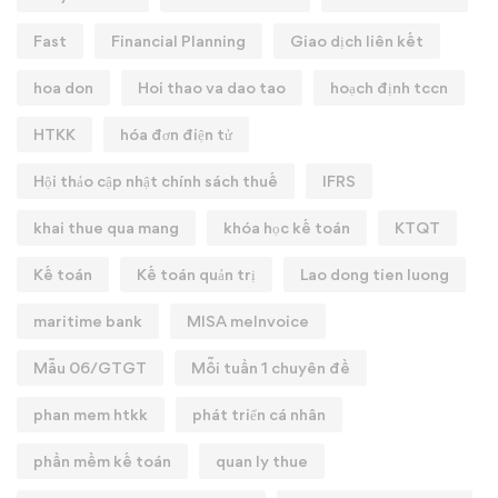
Fast
Financial Planning
Giao dịch liên kết
hoa don
Hoi thao va dao tao
hoạch định tccn
HTKK
hóa đơn điện tử
Hội thảo cập nhật chính sách thuế
IFRS
khai thue qua mang
khóa học kế toán
KTQT
Kế toán
Kế toán quản trị
Lao dong tien luong
maritime bank
MISA meInvoice
Mẫu 06/GTGT
Mỗi tuần 1 chuyên đề
phan mem htkk
phát triển cá nhân
phần mềm kế toán
quan ly thue