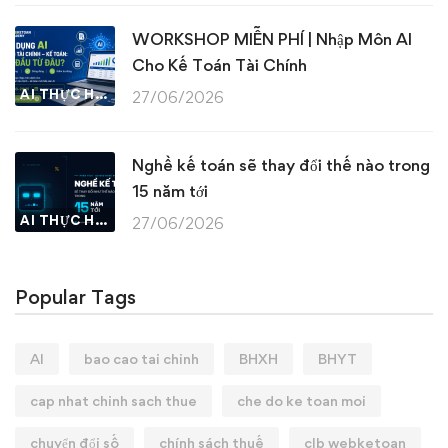
WORKSHOP MIỄN PHÍ | Nhập Môn AI
Cho Kế Toán Tài Chính
AI THỰC HÀNH
27/06/2026
Nghề kế toán sẽ thay đổi thế nào trong
15 năm tới
AI THỰC HÀNH
27/06/2026
Popular Tags
AI
bao cao tai chinh
BHXH
BHYT
cap nhat chinh sach thue
che do ke toan moi
chuyển đổi số
chính sách thuế
clb webketoan