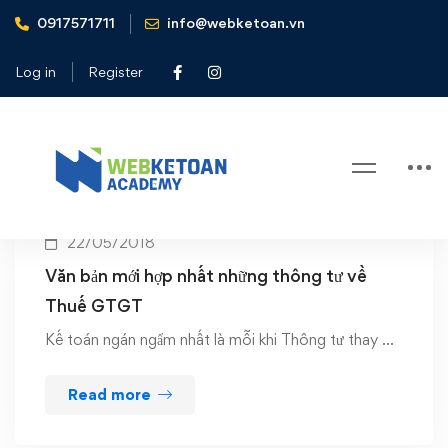
0917571711
info@webketoan.vn
Home
Thông tư 13/VBHN-BTC
Log in
Register
Tag: Thông tư 13/VBHN-BTC
22/05/2018
Văn bản mới hợp nhất những thông tư về
Thuế GTGT
Kế toán ngán ngẩm nhất là mỗi khi Thông tư thay …
Read more