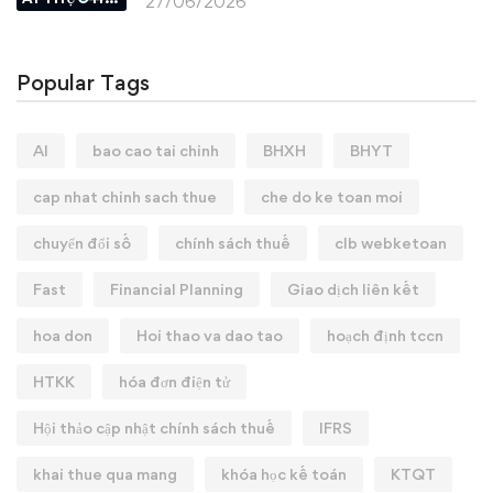
27/06/2026
Popular Tags
AI
bao cao tai chinh
BHXH
BHYT
cap nhat chinh sach thue
che do ke toan moi
chuyển đổi số
chính sách thuế
clb webketoan
Fast
Financial Planning
Giao dịch liên kết
hoa don
Hoi thao va dao tao
hoạch định tccn
HTKK
hóa đơn điện tử
Hội thảo cập nhật chính sách thuế
IFRS
khai thue qua mang
khóa học kế toán
KTQT