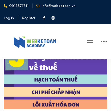
0917571711
info@webketoan.vn
Home
thuế dành cho sếp
Log in
Register
Tag: thuế dành cho sếp