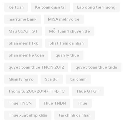
Kế toán
Kế toán quản trị
Lao dong tien luong
maritime bank
MISA meInvoice
Mẫu 06/GTGT
Mỗi tuần 1 chuyên đề
phan mem htkk
phát triển cá nhân
phần mềm kế toán
quan ly thue
quyet toan thue TNCN 2012
quyet toan thue tndn
Quản lý rủi ro
Sửa đổi
tai chinh
thong tu 200/2014/TT-BTC
Thue GTGT
Thue TNCN
Thue TNDN
Thuế
Thuế xuất nhập khẩu
tài chính cá nhân