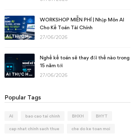
WORKSHOP MIỄN PHÍ | Nhập Môn AI
Cho Kế Toán Tài Chính
AI THỰC HÀNH
27/06/2026
Nghề kế toán sẽ thay đổi thế nào trong
15 năm tới
AI THỰC HÀNH
27/06/2026
Popular Tags
AI
bao cao tai chinh
BHXH
BHYT
cap nhat chinh sach thue
che do ke toan moi