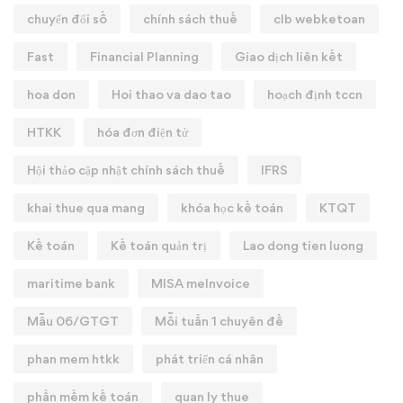
chuyển đổi số
chính sách thuế
clb webketoan
Fast
Financial Planning
Giao dịch liên kết
hoa don
Hoi thao va dao tao
hoạch định tccn
HTKK
hóa đơn điện tử
Hội thảo cập nhật chính sách thuế
IFRS
khai thue qua mang
khóa học kế toán
KTQT
Kế toán
Kế toán quản trị
Lao dong tien luong
maritime bank
MISA meInvoice
Mẫu 06/GTGT
Mỗi tuần 1 chuyên đề
phan mem htkk
phát triển cá nhân
phần mềm kế toán
quan ly thue