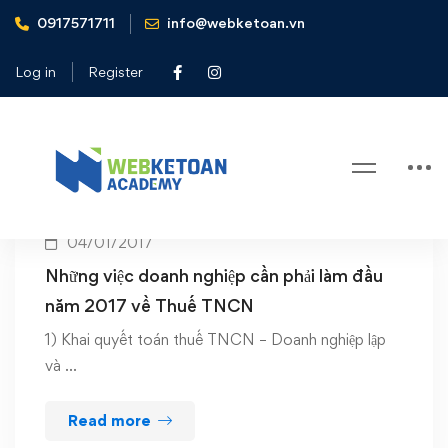
0917571711
info@webketoan.vn
Home
Thuế TNCN năm 2017
Log in
Register
Tag: Thuế TNCN năm 2017
04/01/2017
Những việc doanh nghiệp cần phải làm đầu
năm 2017 về Thuế TNCN
1) Khai quyết toán thuế TNCN – Doanh nghiệp lập
và …
Read more