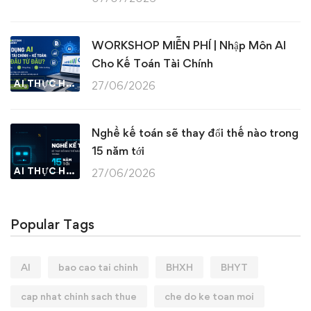
WORKSHOP MIỄN PHÍ | Nhập Môn AI
Cho Kế Toán Tài Chính
AI THỰC HÀNH
27/06/2026
Nghề kế toán sẽ thay đổi thế nào trong
15 năm tới
AI THỰC HÀNH
27/06/2026
Popular Tags
AI
bao cao tai chinh
BHXH
BHYT
cap nhat chinh sach thue
che do ke toan moi