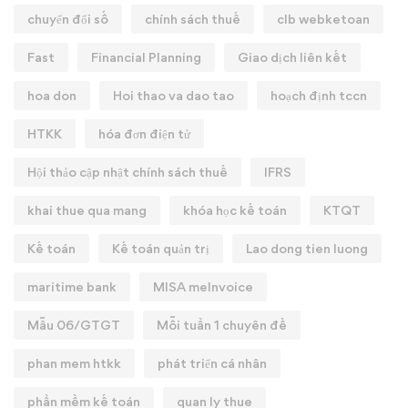
chuyển đổi số
chính sách thuế
clb webketoan
Fast
Financial Planning
Giao dịch liên kết
hoa don
Hoi thao va dao tao
hoạch định tccn
HTKK
hóa đơn điện tử
Hội thảo cập nhật chính sách thuế
IFRS
khai thue qua mang
khóa học kế toán
KTQT
Kế toán
Kế toán quản trị
Lao dong tien luong
maritime bank
MISA meInvoice
Mẫu 06/GTGT
Mỗi tuần 1 chuyên đề
phan mem htkk
phát triển cá nhân
phần mềm kế toán
quan ly thue