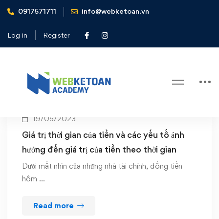
0917571711
info@webketoan.vn
Home
Time value of Money
Log in
Register
Tag: Time value of Money
19/05/2023
Giá trị thời gian của tiền và các yếu tố ảnh
hưởng đến giá trị của tiền theo thời gian
Dưới mắt nhìn của những nhà tài chính, đồng tiền
hôm …
Read more