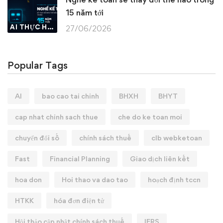
15 năm tới
AI THỰC HÀNH
27/06/2026
Popular Tags
AI
bao cao tai chinh
BHXH
BHYT
cap nhat chinh sach thue
che do ke toan moi
chuyển đổi số
chính sách thuế
clb webketoan
Fast
Financial Planning
Giao dịch liên kết
hoa don
Hoi thao va dao tao
hoạch định tccn
HTKK
hóa đơn điện tử
Hội thảo cập nhật chính sách thuế
IFRS