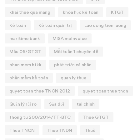
khai thue qua mang
khóa học kế toán
KTQT
Kế toán
Kế toán quản trị
Lao dong tien luong
maritime bank
MISA meInvoice
Mẫu 06/GTGT
Mỗi tuần 1 chuyên đề
phan mem htkk
phát triển cá nhân
phần mềm kế toán
quan ly thue
quyet toan thue TNCN 2012
quyet toan thue tndn
Quản lý rủi ro
Sửa đổi
tai chinh
thong tu 200/2014/TT-BTC
Thue GTGT
Thue TNCN
Thue TNDN
Thuế