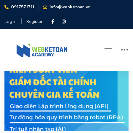
0917571711
info@webketoan.vn
Home
tin tức
Log in
Register
Tag: tin tức